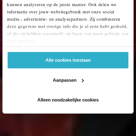
kunnen analyseren op de juiste manier. Ook delen we
MINI KOPEN? ONTDEK ONS AANBOD.
informatie over jouw websitegebruik met onze social
media-, advertentie- en analysepartners. Zij combineren
deze gegevens met overige info die je al eens hebt gedeeld,
of die zij hebben verzameld, op basis van jouw gebruik van
deze services.
Alle cookies toestaan
Aanpassen
Alleen noodzakelijke cookies