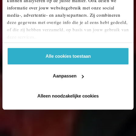
kunnen analyseren op de juiste manier. Ook delen we
MINI KOPEN? ONTDEK ONS AANBOD.
informatie over jouw websitegebruik met onze social
media-, advertentie- en analysepartners. Zij combineren
deze gegevens met overige info die je al eens hebt gedeeld,
of die zij hebben verzameld, op basis van jouw gebruik van
deze services.
Alle cookies toestaan
Aanpassen
Alleen noodzakelijke cookies