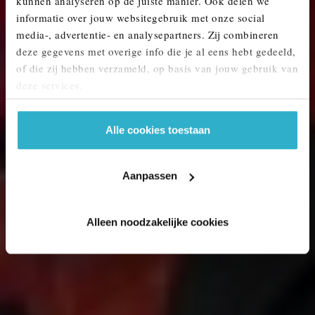
kunnen analyseren op de juiste manier. Ook delen we
MINI KOPEN? ONTDEK ONS AANBOD.
informatie over jouw websitegebruik met onze social
media-, advertentie- en analysepartners. Zij combineren
deze gegevens met overige info die je al eens hebt gedeeld,
of die zij hebben verzameld, op basis van jouw gebruik van
deze services.
Alle cookies toestaan
Aanpassen
Alleen noodzakelijke cookies