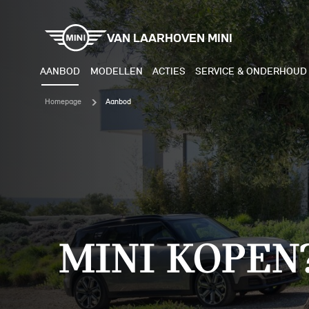
VAN LAARHOVEN MINI
AANBOD
MODELLEN
ACTIES
SERVICE & ONDERHOUD
Homepage
Aanbod
ELEKTRISCH
BENZI
MINI COOPER ELECTRIC
MINI
MINI ACEMAN ELECTRIC
MINI
MINI COUNTRYMAN ELECTRIC
MINI
MINI KOPEN
JOHN COOPER WORKS
MIN
ELECTRIC
JOH