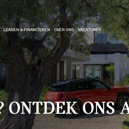
LEASEN & FINANCIEREN
OVER ONS
VACATURES
NE
 COOPER 3-DEURS
 COOPER CABRIO
 COOPER 5-DEURS
? ONTDEK ONS 
I COUNTRYMAN
N COOPER WORKS