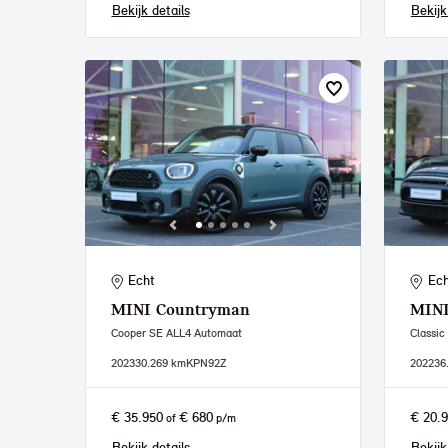
Bekijk details
Bekijk
Echt
Ech
MINI
Countryman
MIN
Cooper SE ALL4 Automaat
Classic
2023
30.269 km
KPN92Z
2022
36
€ 35.950
€ 680
€ 20.
of
p/m
Bekijk details
Bekijk