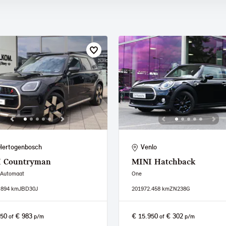
Hertogenbosch
Venlo
I
Countryman
MINI
Hatchback
 Automaat
One
.894 km
JBD30J
2019
72.458 km
ZN238G
950
€ 983
€ 15.950
€ 302
of
p/m
of
p/m