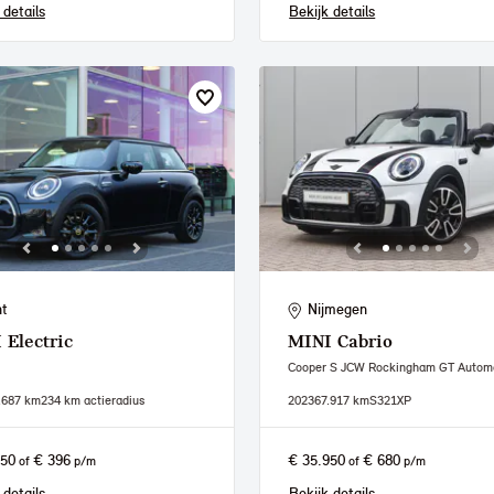
 details
Bekijk details
t
Nijmegen
I
Electric
MINI
Cabrio
Cooper S JCW Rockingham GT Autom
.687 km
234 km actieradius
2023
67.917 km
S321XP
950
€ 396
€ 35.950
€ 680
of
p/m
of
p/m
 details
Bekijk details