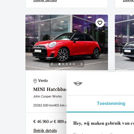
Venlo
Ven
MINI
Hatchback
MIN
John Cooper Works
Cooper
Toestemming
2026
2.500 km
402 km actieradius
2026
2.
€ 46.960
€ 889
€ 46.
of
p/m
Hey, wij maken gebruik van c
Bekijk details
Bekijk