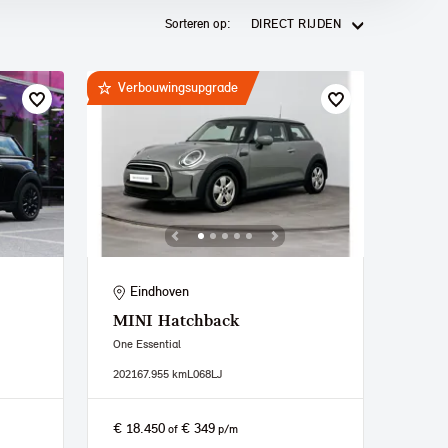
Sorteren op:
DIRECT RIJDEN
Verbouwingsupgrade
Eindhoven
MINI
Hatchback
One Essential
2021
67.955 km
L068LJ
€ 18.450
€ 349
of
p/m