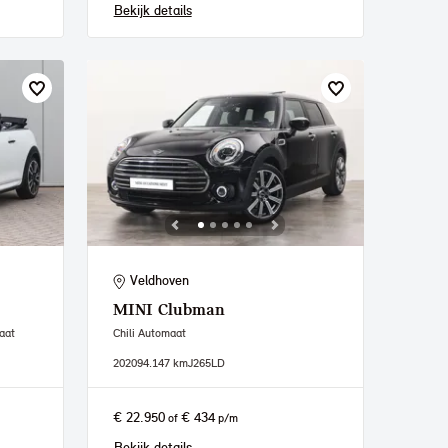
Bekijk details
Veldhoven
MINI
Clubman
aat
Chili Automaat
2020
94.147 km
J265LD
€ 22.950
€ 434
of
p/m
Bekijk details