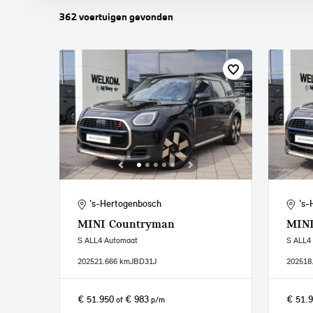
362
voertuigen
gevonden
's-Hertogenbosch
's-
MINI
Countryman
MIN
S ALL4 Automaat
S ALL4
2025
21.666 km
JBD31J
2025
18
€ 51.950
€ 983
€ 51.
of
p/m