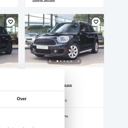
Helmond
MINI
Countryman
Cooper Automaat
Over
2019
117.800 km
G240BG
€ 19.950
€ 378
of
p/m
Bekijk details