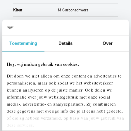
Kleur
M Carbonschwarz
Interieur
Leder
Btw/Marge
BTW
Toestemming
Details
Over
ALLE OPTIES EN SPECIFICATIES
Hey, wij maken gebruik van cookies.
Dit doen we niet alleen om onze content en advertenties te
personaliseren, maar ook zodat we het websiteverkeer
kunnen analyseren op de juiste manier. Ook delen we
Stap 1 van 3
informatie over jouw websitegebruik met onze social
UW AUTO INRUILEN?
media-, advertentie- en analysepartners. Zij combineren
deze gegevens met overige info die je al eens hebt gedeeld,
of die zij hebben verzameld, op basis van jouw gebruik van
deze services.