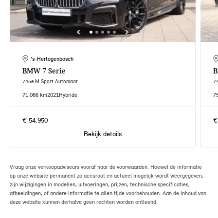
's-Hertogenbosch
BMW
7 Serie
745e M Sport Automaat
7
71.066 km
2021
Hybride
7
€ 54.950
€
Bekijk details
Vraag onze verkoopadviseurs vooraf naar de voorwaarden. Hoewel de informatie
op onze website permanent zo accuraat en actueel mogelijk wordt weergegeven,
zijn wijzigingen in modellen, uitvoeringen, prijzen, technische specificaties,
afbeeldingen, of andere informatie te allen tijde voorbehouden. Aan de inhoud van
deze website kunnen derhalve geen rechten worden ontleend.