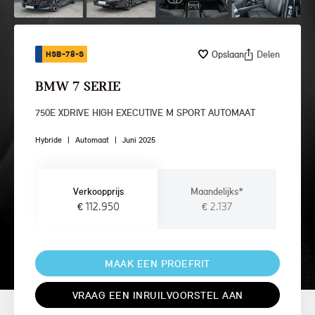
Opslaan
Delen
HSB-78-S
BMW 7 SERIE
750E XDRIVE HIGH EXECUTIVE M SPORT AUTOMAAT
Hybride
|
Automaat
|
Juni 2025
Verkoopprijs
Maandelijks*
€ 112.950
€ 2.137
MAAK EEN PROEFRIT
VRAAG EEN INRUILVOORSTEL AAN