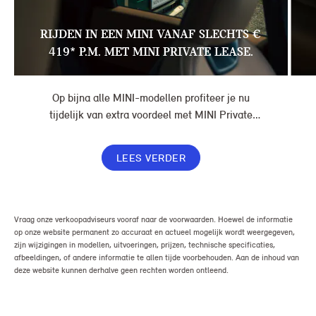
RIJDEN IN EEN MINI VANAF SLECHTS €
419* P.M. MET MINI PRIVATE LEASE.
Op bijna alle MINI-modellen profiteer je nu
tijdelijk van extra voordeel met MINI Private
Lease. Zo rijd je al een MINI vanaf € 419* per
maand, in plaats van € 449. Afhankelijk van de
LEES VERDER
uitvoering kan jouw voordeel nog verder oplopen.
Vraag onze verkoopadviseurs vooraf naar de voorwaarden. Hoewel de informatie
op onze website permanent zo accuraat en actueel mogelijk wordt weergegeven,
zijn wijzigingen in modellen, uitvoeringen, prijzen, technische specificaties,
afbeeldingen, of andere informatie te allen tijde voorbehouden. Aan de inhoud van
deze website kunnen derhalve geen rechten worden ontleend.