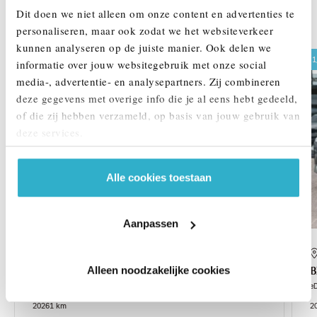
Dit doen we niet alleen om onze content en advertenties te
DEZE ZIJN VERGELIJKBAAR
personaliseren, maar ook zodat we het websiteverkeer
kunnen analyseren op de juiste manier. Ook delen we
1,99% renteactie
1
informatie over jouw websitegebruik met onze social
media-, advertentie- en analysepartners. Zij combineren
deze gegevens met overige info die je al eens hebt gedeeld,
of die zij hebben verzameld, op basis van jouw gebruik van
deze services.
Alle cookies toestaan
Aanpassen
Helmond
Alleen noodzakelijke cookies
BMW
i4
eDrive35
e
2026
1 km
2