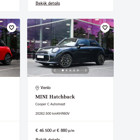
Bekijk details
Venlo
MINI
Hatchback
Cooper C Automaat
2026
2.500 km
KHR60V
€ 46.500
€ 880
of
p/m
Bekijk details