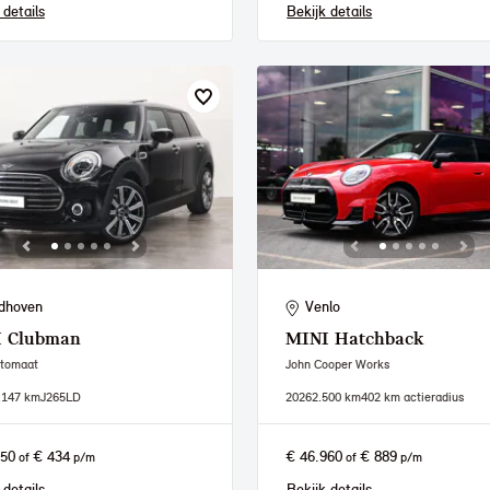
 details
Bekijk details
dhoven
Venlo
I
Clubman
MINI
Hatchback
utomaat
John Cooper Works
.147 km
J265LD
2026
2.500 km
402 km actieradius
950
€ 434
€ 46.960
€ 889
of
p/m
of
p/m
 details
Bekijk details