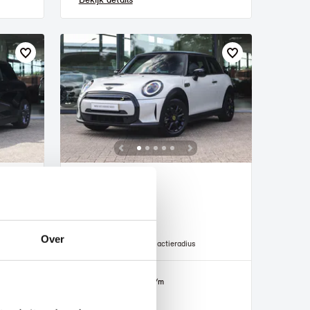
Helmond
MINI
Electric
Classic
Over
2021
73.836 km
234 km actieradius
€ 17.950
€ 340
of
p/m
Bekijk details