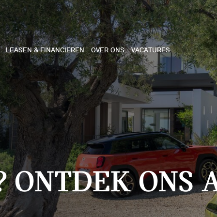
LEASEN & FINANCIEREN
OVER ONS
VACATURES
NE
 COOPER 3-DEURS
 COOPER CABRIO
 COOPER 5-DEURS
? ONTDEK ONS 
I COUNTRYMAN
N COOPER WORKS