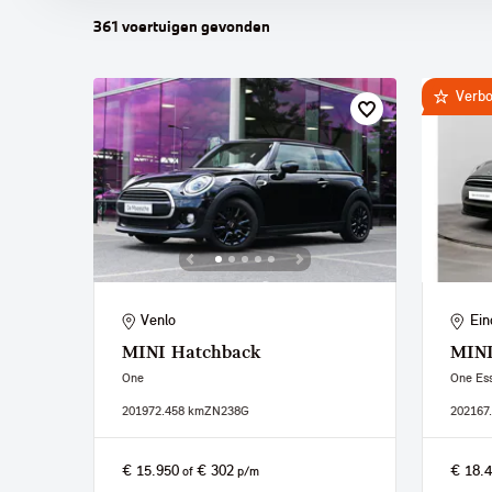
361
voertuigen
gevonden
Verb
Venlo
Ein
MINI
Hatchback
MIN
One
One Ess
2019
72.458 km
ZN238G
2021
67
€ 15.950
€ 302
€ 18.
of
p/m