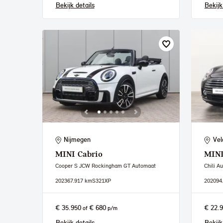
Bekijk details
Bekijk
Nijmegen
Vel
MINI
Cabrio
MIN
Cooper S JCW Rockingham GT Automaat
Chili A
2023
67.917 km
S321XP
2020
94
€ 35.950
€ 680
€ 22.
of
p/m
Bekijk details
Bekijk