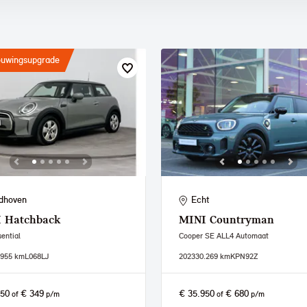
ouwingsupgrade
dhoven
Echt
I
Hatchback
MINI
Countryman
ential
Cooper SE ALL4 Automaat
.955 km
L068LJ
2023
30.269 km
KPN92Z
450
€ 349
€ 35.950
€ 680
of
p/m
of
p/m