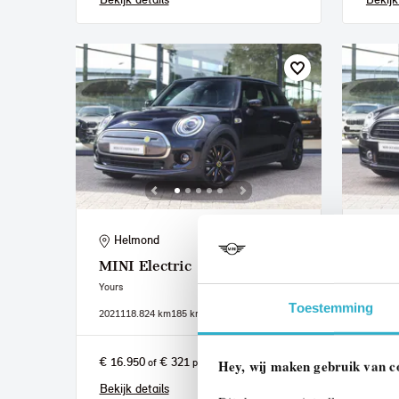
Helmond
He
MINI
Electric
MIN
Yours
Cooper
Toestemming
2021
118.824 km
185 km actieradius
2019
11
€ 16.950
€ 321
€ 19.
of
p/m
Hey, wij maken gebruik van c
Bekijk details
Bekijk