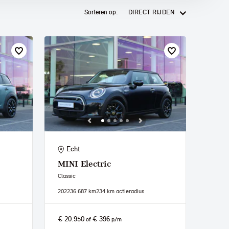
Sorteren op:
DIRECT RIJDEN
Echt
MINI
Electric
Classic
2022
36.687 km
234 km actieradius
€ 20.950
€ 396
of
p/m