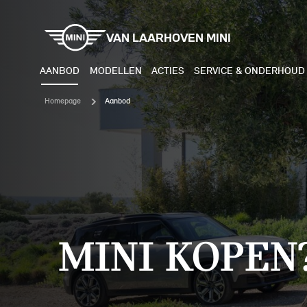
VAN LAARHOVEN MINI
AANBOD
MODELLEN
ACTIES
SERVICE & ONDERHOUD
Homepage
Aanbod
ELEKTRISCH
BENZI
MINI COOPER ELECTRIC
MINI
MINI ACEMAN ELECTRIC
MINI
MINI COUNTRYMAN ELECTRIC
MINI
MINI KOPEN
JOHN COOPER WORKS
MIN
ELECTRIC
JOH