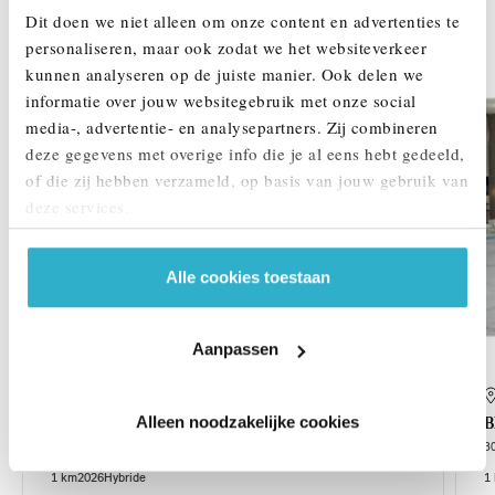
Dit doen we niet alleen om onze content en advertenties te
DEZE ZIJN VERGELIJKBAAR
personaliseren, maar ook zodat we het websiteverkeer
kunnen analyseren op de juiste manier. Ook delen we
1,99% renteactie
informatie over jouw websitegebruik met onze social
media-, advertentie- en analysepartners. Zij combineren
deze gegevens met overige info die je al eens hebt gedeeld,
of die zij hebben verzameld, op basis van jouw gebruik van
deze services.
Alle cookies toestaan
Aanpassen
's-Hertogenbosch
Alleen noodzakelijke cookies
BMW
X3
30e xDrive Automaat
3
1 km
2026
Hybride
1