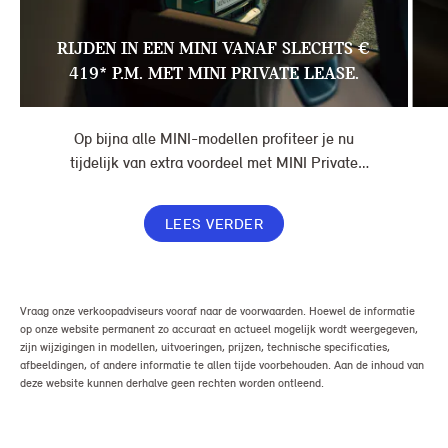
RIJDEN IN EEN MINI VANAF SLECHTS €
419* P.M. MET MINI PRIVATE LEASE.
Op bijna alle MINI-modellen profiteer je nu
tijdelijk van extra voordeel met MINI Private
Lease. Zo rijd je al een MINI vanaf € 419* per
maand, in plaats van € 449. Afhankelijk van de
LEES VERDER
uitvoering kan jouw voordeel nog verder oplopen.
Vraag onze verkoopadviseurs vooraf naar de voorwaarden. Hoewel de informatie
op onze website permanent zo accuraat en actueel mogelijk wordt weergegeven,
zijn wijzigingen in modellen, uitvoeringen, prijzen, technische specificaties,
afbeeldingen, of andere informatie te allen tijde voorbehouden. Aan de inhoud van
deze website kunnen derhalve geen rechten worden ontleend.