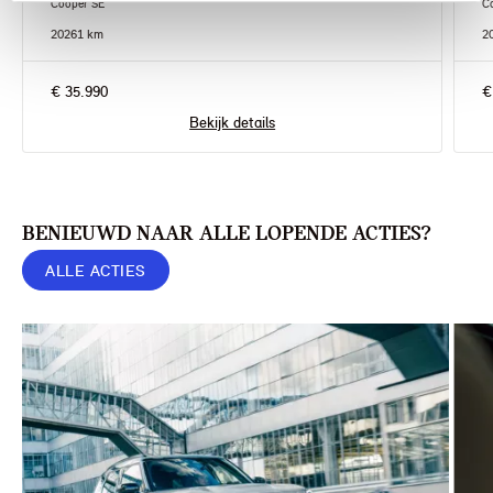
Cooper SE
C
2026
1 km
2
€ 35.990
€
Bekijk details
BENIEUWD NAAR ALLE LOPENDE ACTIES?
ALLE ACTIES