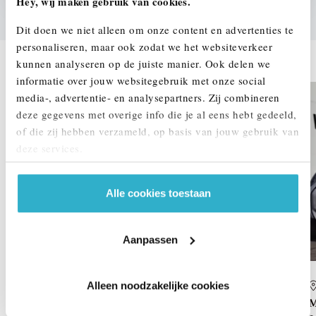
Hey, wij maken gebruik van cookies.
Dit doen we niet alleen om onze content en advertenties te
personaliseren, maar ook zodat we het websiteverkeer
DEZE ZIJN VERGELIJKBAAR
kunnen analyseren op de juiste manier. Ook delen we
informatie over jouw websitegebruik met onze social
media-, advertentie- en analysepartners. Zij combineren
deze gegevens met overige info die je al eens hebt gedeeld,
of die zij hebben verzameld, op basis van jouw gebruik van
deze services.
Alle cookies toestaan
Aanpassen
Alleen noodzakelijke cookies
Venlo
MINI
Hatchback
M