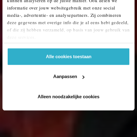
kunnen analyseren op de juiste manier. Ook delen we
MINI KOPEN? ONTDEK ONS AANBOD.
informatie over jouw websitegebruik met onze social
media-, advertentie- en analysepartners. Zij combineren
deze gegevens met overige info die je al eens hebt gedeeld,
of die zij hebben verzameld, op basis van jouw gebruik van
deze services.
Alle cookies toestaan
Aanpassen
Alleen noodzakelijke cookies