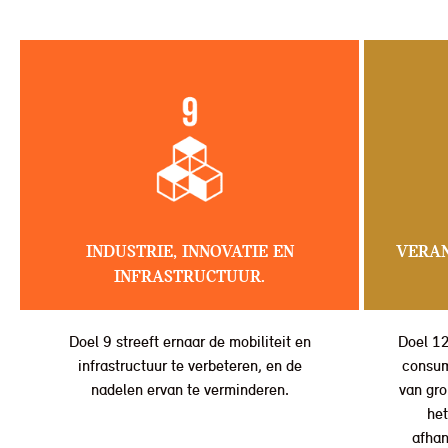
INDUSTRIE, INNOVATIE EN
VERA
INFRASTRUCTUUR.
Doel 9 streeft ernaar de mobiliteit en
Doel 12
infrastructuur te verbeteren, en de
consum
nadelen ervan te verminderen.
van gro
het
afhan