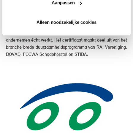
Aanpassen
In 2024 hebben wij het Erkend Duurzaam Premium-
certificaat uitgereikt gekregen door het Instituut voor
Duurzame Mobiliteit. Met een MVO-score van 92% en volop
Alleen noodzakelijke cookies
focus op CO₂-reductie, vitaliteit van medewerkers en een
groen wagenpark, bewijzen wij eens te meer hoe duurzaam
ondernemen écht werkt. Het certificaat maakt deel uit van het
branche brede duurzaamheidsprogramma van RAI Vereniging,
BOVAG, FOCWA Schadeherstel en STIBA.