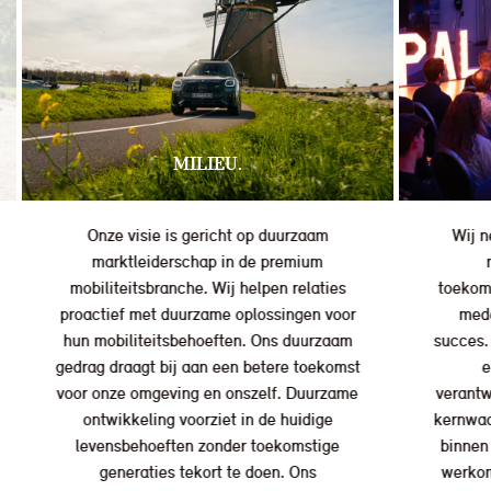
MILIEU.
Onze visie is gericht op duurzaam
Wij n
marktleiderschap in de premium
mobiliteitsbranche. Wij helpen relaties
toekom
proactief met duurzame oplossingen voor
mede
hun mobiliteitsbehoeften. Ons duurzaam
succes.
gedrag draagt bij aan een betere toekomst
e
voor onze omgeving en onszelf. Duurzame
verantw
ontwikkeling voorziet in de huidige
kernwaa
levensbehoeften zonder toekomstige
binnen
generaties tekort te doen. Ons
werkom