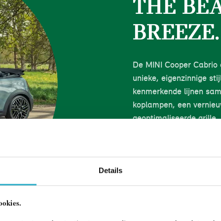
THE BE
BREEZE.
De MINI Cooper Cabrio 
unieke, eigenzinnige st
kenmerkende lijnen sam
koplampen, een vernie
geoptimaliseerde grille
geven.
ONTVANG MEER INFO
Details
ookies.