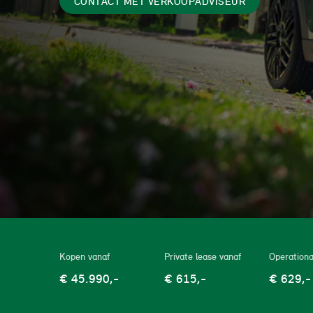
CONTACT MET VERKOOPADVISEUR
MINI
Kopen vanaf
Private lease vanaf
Operationa
€
45.990
,-
€
615
,-
€
629
,-