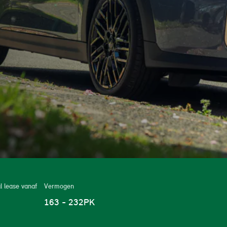
 PAUL SMITH EDITION
l lease vanaf
Vermogen
163 - 232
PK