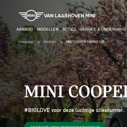
VAN LAARHOVEN MINI
AANBOD
MODELLEN
ACTIES
SERVICE & ONDERHOUD
Homepage
Modellen
MINI COOPER CABRIO C/S
ELEKTRISCH
BENZI
MINI COOPER ELECTRIC
MINI
MINI COOPE
MINI ACEMAN ELECTRIC
MINI
MINI COUNTRYMAN ELECTRIC
MINI
#BIGLOVE voor deze luchtige alleskunner.
JOHN COOPER WORKS
MIN
ELECTRIC
JOH