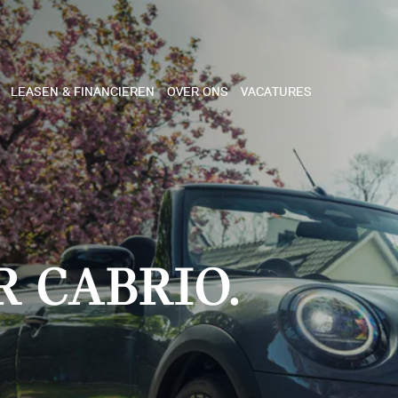
LEASEN & FINANCIEREN
OVER ONS
VACATURES
NE
 COOPER 3-DEURS
R CABRIO.
 COOPER CABRIO
 COOPER 5-DEURS
I COUNTRYMAN
N COOPER WORKS