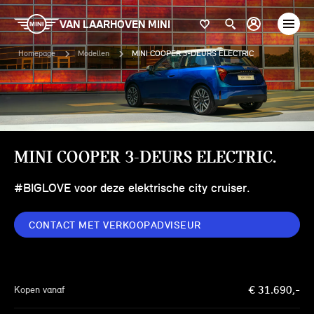
VAN LAARHOVEN MINI
Homepage
Modellen
MINI COOPER 3-DEURS ELECTRIC
MINI COOPER 3-DEURS ELECTRIC.
#BIGLOVE voor deze elektrische city cruiser.
CONTACT MET VERKOOPADVISEUR
€
31.690
,-
Kopen vanaf