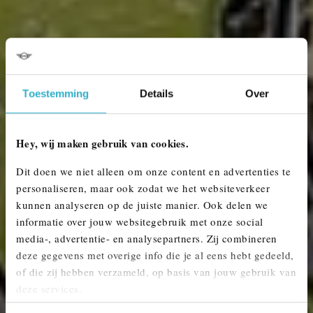
Toestemming
Details
Over
Hey, wij maken gebruik van cookies.
Dit doen we niet alleen om onze content en advertenties te
personaliseren, maar ook zodat we het websiteverkeer
MINI CABRIO OCCASIONS
kunnen analyseren op de juiste manier. Ook delen we
informatie over jouw websitegebruik met onze social
Een klassieke rijervaring, een moderne keuze.
media-, advertentie- en analysepartners. Zij combineren
deze gegevens met overige info die je al eens hebt gedeeld,
of die zij hebben verzameld, op basis van jouw gebruik van
deze services.