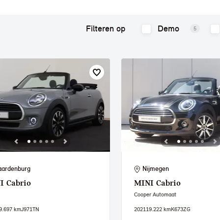
Filteren op
Demo
5
ardenburg
Nijmegen
I
Cabrio
MINI
Cabrio
Cooper Automaat
9.697 km
J971TN
2021
19.222 km
K673ZG