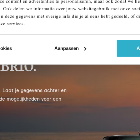
ze content en advertenties te personaliseren, maar ook zodat we h
r. Ook delen we informatie over jouw websitegebruik met onze soci
n deze gegevens met overige info die je al eens hebt gedeeld, of d
ze services.
IN DE
ookies
Aanpassen
A
BRIO.
 Laat je gegevens achter en
 de mogelijkheden voor een