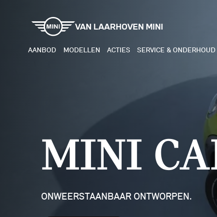
VAN LAARHOVEN MINI
AANBOD
MODELLEN
ACTIES
SERVICE & ONDERHOUD
ELEKTRISCH
BENZI
MINI COOPER ELECTRIC
MINI
MINI CA
MINI ACEMAN ELECTRIC
MINI
MINI COUNTRYMAN ELECTRIC
MINI
JOHN COOPER WORKS
MIN
ONWEERSTAANBAAR ONTWORPEN.
ELECTRIC
JOH