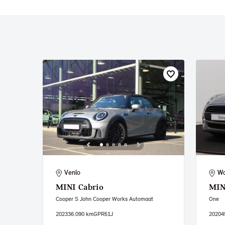
Venlo
Wa
MINI
Cabrio
MIN
Cooper S John Cooper Works Automaat
One
2023
36.090 km
GPR51J
2020
4