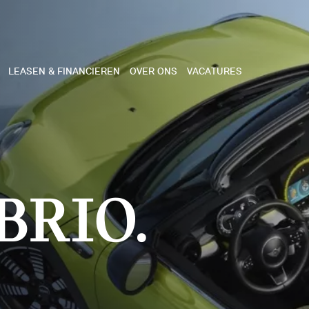
LEASEN & FINANCIEREN
OVER ONS
VACATURES
NE
 COOPER 3-DEURS
BRIO.
 COOPER CABRIO
 COOPER 5-DEURS
I COUNTRYMAN
N COOPER WORKS