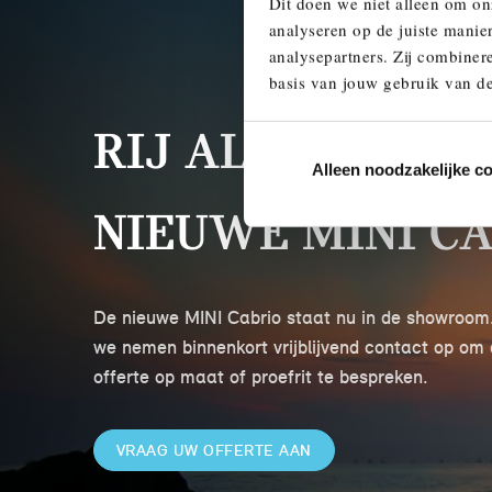
Dit doen we niet alleen om on
analyseren op de juiste manie
analysepartners. Zij combinere
basis van jouw gebruik van de
RIJ ALS EERSTE 
Alleen noodzakelijke c
NIEUWE MINI CA
De nieuwe MINI Cabrio staat nu in de showroom.
we nemen binnenkort vrijblijvend contact op om
offerte op maat of proefrit te bespreken.
VRAAG UW OFFERTE AAN