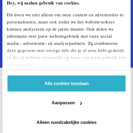
Hey, wij maken gebruik van cookies.
MAAK EEN WERKPLAATSAFSPRAAK.
Dit doen we niet alleen om onze content en advertenties te
personaliseren, maar ook zodat we het websiteverkeer
Maak een werkplaatsafspraak via onze handige online
kunnen analyseren op de juiste manier. Ook delen we
planner.
informatie over jouw websitegebruik met onze social
media-, advertentie- en analysepartners. Zij combineren
deze gegevens met overige info die je al eens hebt gedeeld,
MAAK EEN AFSPRAAK
of die zij hebben verzameld, op basis van jouw gebruik van
deze services.
VERVANGEND VERVOER.
Alle cookies toestaan
Terwijl onze monteurs met je MINI bezig zijn, krijg jij een
vervangende MINI van ons mee. Je zit dus nooit zonder
Aanpassen
vervoer.
Alleen noodzakelijke cookies
MEER INFORMATIE