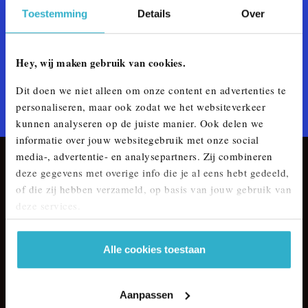
WAAR BEN JE NAAR OP ZOEK?
Toestemming
Details
Over
Schadeherstel
Hey, wij maken gebruik van cookies.
APK
Dit doen we niet alleen om onze content en advertenties te
MINI Ruitschade
personaliseren, maar ook zodat we het websiteverkeer
kunnen analyseren op de juiste manier. Ook delen we
informatie over jouw websitegebruik met onze social
media-, advertentie- en analysepartners. Zij combineren
VAN LAARHOVEN MINI
deze gegevens met overige info die je al eens hebt gedeeld,
of die zij hebben verzameld, op basis van jouw gebruik van
info@vanlaarhovenmini.nl
deze services.
Alle cookies toestaan
ONZE SALES AFDELING
Aanpassen
ONZE SERVICE AFDELING