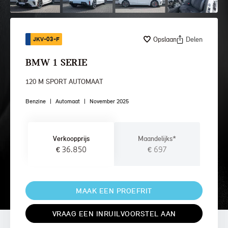
Opslaan
Delen
JKV-03-F
BMW 1 SERIE
120 M SPORT AUTOMAAT
Benzine
|
Automaat
|
November 2025
Verkoopprijs
Maandelijks*
€ 36.850
€ 697
MAAK EEN PROEFRIT
VRAAG EEN INRUILVOORSTEL AAN