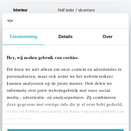
Interieur
Half leder / alcantara
Btw/Marge
BTW
Toestemming
Details
Over
ALLE OPTIES EN SPECIFICATIES
Hey, wij maken gebruik van cookies.
Dit doen we niet alleen om onze content en advertenties te
personaliseren, maar ook zodat we het websiteverkeer
Stap 1 van 3
kunnen analyseren op de juiste manier. Ook delen we
UW AUTO INRUILEN?
informatie over jouw websitegebruik met onze social
media-, advertentie- en analysepartners. Zij combineren
deze gegevens met overige info die je al eens hebt gedeeld,
of die zij hebben verzameld, op basis van jouw gebruik van
deze services.