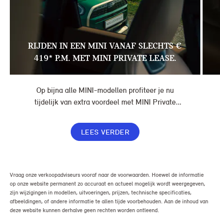
RIJDEN IN EEN MINI VANAF SLECHTS €
419* P.M. MET MINI PRIVATE LEASE.
Op bijna alle MINI-modellen profiteer je nu
tijdelijk van extra voordeel met MINI Private
Lease. Zo rijd je al een MINI vanaf € 419* per
maand, in plaats van € 449. Afhankelijk van de
LEES VERDER
uitvoering kan jouw voordeel nog verder oplopen.
Vraag onze verkoopadviseurs vooraf naar de voorwaarden. Hoewel de informatie
op onze website permanent zo accuraat en actueel mogelijk wordt weergegeven,
zijn wijzigingen in modellen, uitvoeringen, prijzen, technische specificaties,
afbeeldingen, of andere informatie te allen tijde voorbehouden. Aan de inhoud van
deze website kunnen derhalve geen rechten worden ontleend.