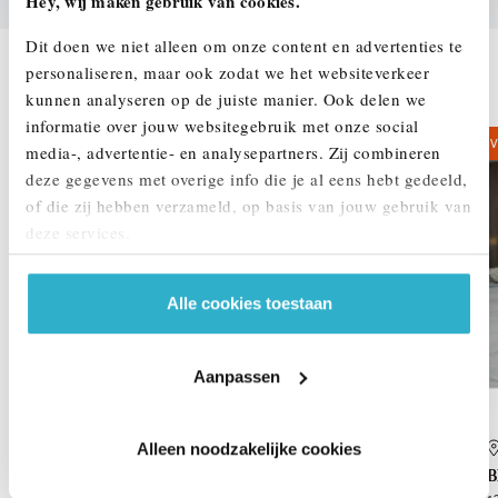
Hey, wij maken gebruik van cookies.
Dit doen we niet alleen om onze content en advertenties te
personaliseren, maar ook zodat we het websiteverkeer
DEZE ZIJN VERGELIJKBAAR
kunnen analyseren op de juiste manier. Ook delen we
informatie over jouw websitegebruik met onze social
V
media-, advertentie- en analysepartners. Zij combineren
deze gegevens met overige info die je al eens hebt gedeeld,
of die zij hebben verzameld, op basis van jouw gebruik van
deze services.
Alle cookies toestaan
Aanpassen
Alleen noodzakelijke cookies
Veldhoven
BMW
1 Serie