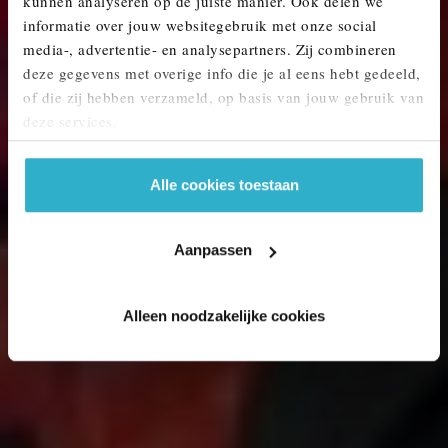
kunnen analyseren op de juiste manier. Ook delen we
MINI KOPEN? ONTDEK ONS AANBOD.
informatie over jouw websitegebruik met onze social
media-, advertentie- en analysepartners. Zij combineren
deze gegevens met overige info die je al eens hebt gedeeld,
of die zij hebben verzameld, op basis van jouw gebruik van
deze services.
Alle cookies toestaan
Aanpassen
Alleen noodzakelijke cookies