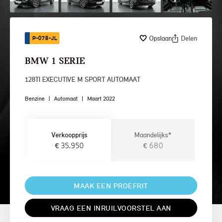
Opslaan
Delen
P-078-JL
BMW 1 SERIE
128TI EXECUTIVE M SPORT AUTOMAAT
Benzine
|
Automaat
|
Maart 2022
Verkoopprijs
Maandelijks*
€ 35.950
€ 680
MAAK EEN PROEFRIT
VRAAG EEN INRUILVOORSTEL AAN