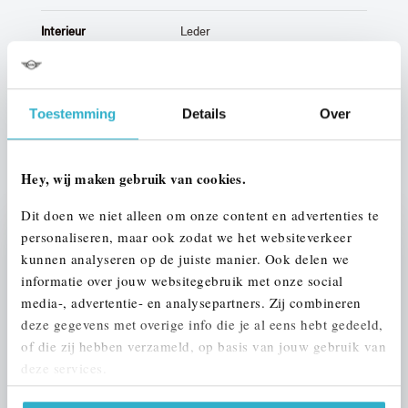
Interieur
Leder
Btw/Marge
BTW
Toestemming
Details
Over
ALLE OPTIES EN SPECIFICATIES
Hey, wij maken gebruik van cookies.
Dit doen we niet alleen om onze content en advertenties te
personaliseren, maar ook zodat we het websiteverkeer
Stap 1 van 3
kunnen analyseren op de juiste manier. Ook delen we
UW AUTO INRUILEN?
informatie over jouw websitegebruik met onze social
media-, advertentie- en analysepartners. Zij combineren
deze gegevens met overige info die je al eens hebt gedeeld,
of die zij hebben verzameld, op basis van jouw gebruik van
deze services.