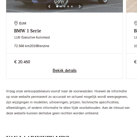
Echt
BMW
1 Serie
118i Executive Automaat
1
72.566 km
2019
Benzine
1
€ 20.450
€
Bekijk details
Vraag onze verkoopadviseurs vooraf naar de voorwaarden. Hoewel de informatie
op onze website permanent zo accuraat en actueel mogelijk wordt weergegeven,
zijn wijzigingen in modellen, uitvoeringen, prijzen, technische specificaties,
afbeeldingen, of andere informatie te allen tijde voorbehouden. Aan de inhoud van
deze website kunnen derhalve geen rechten worden ontleend.