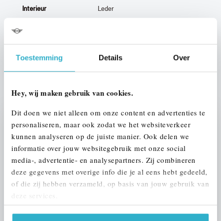
Interieur
Leder
Btw/Marge
BTW
Toestemming
Details
Over
ALLE OPTIES EN SPECIFICATIES
Hey, wij maken gebruik van cookies.
Dit doen we niet alleen om onze content en advertenties te
personaliseren, maar ook zodat we het websiteverkeer
Stap 1 van 3
kunnen analyseren op de juiste manier. Ook delen we
UW AUTO INRUILEN?
informatie over jouw websitegebruik met onze social
media-, advertentie- en analysepartners. Zij combineren
deze gegevens met overige info die je al eens hebt gedeeld,
of die zij hebben verzameld, op basis van jouw gebruik van
deze services.