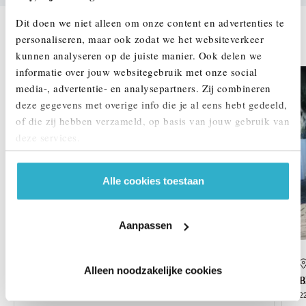
Dit doen we niet alleen om onze content en advertenties te
DEZE ZIJN VERGELIJKBAAR
personaliseren, maar ook zodat we het websiteverkeer
kunnen analyseren op de juiste manier. Ook delen we
informatie over jouw websitegebruik met onze social
media-, advertentie- en analysepartners. Zij combineren
deze gegevens met overige info die je al eens hebt gedeeld,
of die zij hebben verzameld, op basis van jouw gebruik van
deze services.
Alle cookies toestaan
Aanpassen
Helmond
Alleen noodzakelijke cookies
BMW
2 Serie Active Tourer
225e xDrive M Sport Automaat
2