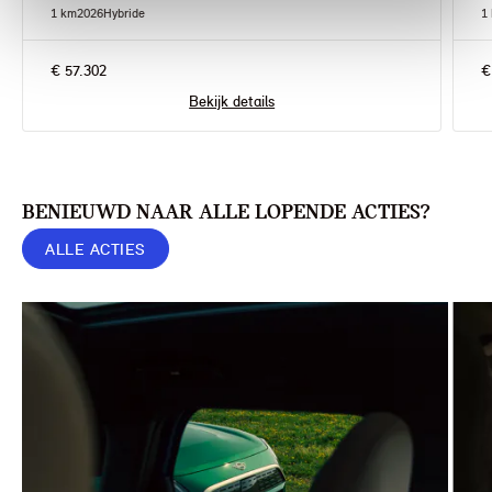
1 km
2026
Hybride
1
€ 57.302
€
Bekijk details
BENIEUWD NAAR ALLE LOPENDE ACTIES?
ALLE ACTIES