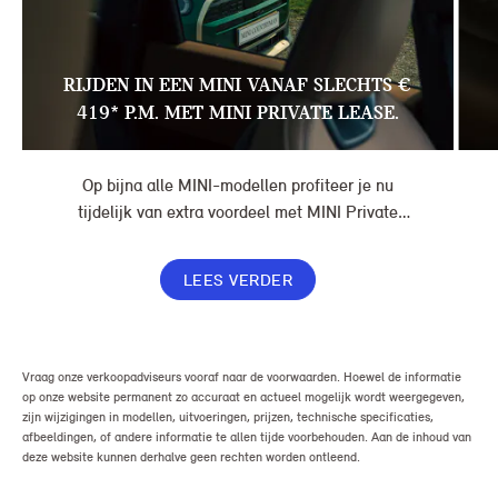
RIJDEN IN EEN MINI VANAF SLECHTS €
419* P.M. MET MINI PRIVATE LEASE.
Op bijna alle MINI-modellen profiteer je nu
tijdelijk van extra voordeel met MINI Private
Lease. Zo rijd je al een MINI vanaf € 419* per
maand, in plaats van € 449. Afhankelijk van de
LEES VERDER
uitvoering kan jouw voordeel nog verder oplopen.
Vraag onze verkoopadviseurs vooraf naar de voorwaarden. Hoewel de informatie
op onze website permanent zo accuraat en actueel mogelijk wordt weergegeven,
zijn wijzigingen in modellen, uitvoeringen, prijzen, technische specificaties,
afbeeldingen, of andere informatie te allen tijde voorbehouden. Aan de inhoud van
deze website kunnen derhalve geen rechten worden ontleend.