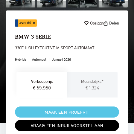
Opslaan
Delen
JVD-69-B
BMW 3 SERIE
330E HIGH EXECUTIVE M SPORT AUTOMAAT
Hybride
|
Automaat
|
Januari 2026
Verkoopprijs
Maandelijks*
€ 69.950
€ 1.324
MAAK EEN PROEFRIT
VRAAG EEN INRUILVOORSTEL AAN