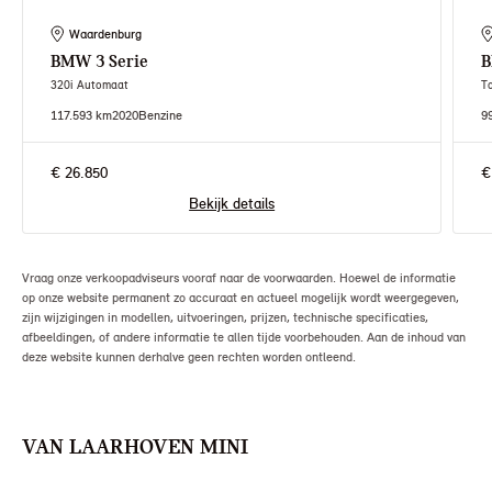
Waardenburg
BMW
3 Serie
320i Automaat
T
117.593 km
2020
Benzine
9
€ 26.850
€
Bekijk details
Vraag onze verkoopadviseurs vooraf naar de voorwaarden. Hoewel de informatie
op onze website permanent zo accuraat en actueel mogelijk wordt weergegeven,
zijn wijzigingen in modellen, uitvoeringen, prijzen, technische specificaties,
afbeeldingen, of andere informatie te allen tijde voorbehouden. Aan de inhoud van
deze website kunnen derhalve geen rechten worden ontleend.
VAN LAARHOVEN MINI