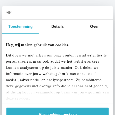
Btw/Marge
BTW
Toestemming
Details
Over
ALLE OPTIES EN SPECIFICATIES
Hey, wij maken gebruik van cookies.
Dit doen we niet alleen om onze content en advertenties te
Stap 1 van 3
personaliseren, maar ook zodat we het websiteverkeer
UW AUTO INRUILEN?
kunnen analyseren op de juiste manier. Ook delen we
informatie over jouw websitegebruik met onze social
media-, advertentie- en analysepartners. Zij combineren
deze gegevens met overige info die je al eens hebt gedeeld,
of die zij hebben verzameld, op basis van jouw gebruik van
deze services.
VOORSTEL AANVRAGEN
Alle cookies toestaan