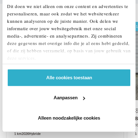
Dit doen we niet alleen om onze content en advertenties te
DEZE ZIJN VERGELIJKBAAR
personaliseren, maar ook zodat we het websiteverkeer
kunnen analyseren op de juiste manier. Ook delen we
1,99% renteactie
1
informatie over jouw websitegebruik met onze social
media-, advertentie- en analysepartners. Zij combineren
deze gegevens met overige info die je al eens hebt gedeeld,
of die zij hebben verzameld, op basis van jouw gebruik van
deze services.
Alle cookies toestaan
Aanpassen
's-Hertogenbosch
Alleen noodzakelijke cookies
BMW
3 Serie
Touring 330e M Sport Automaat
3
1 km
2026
Hybride
1