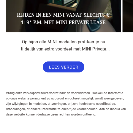
RIJDEN IN EEN MINI VANAF SLECHTS €
419* P.M. MET MINI PRIVATE LEASE.
Op bijna alle MINI-modellen profiteer je nu
tijdelijk van extra voordeel met MINI Private
Lease. Zo rijd je al een MINI vanaf € 419* per
maand, in plaats van € 449. Afhankelijk van de
LEES VERDER
uitvoering kan jouw voordeel nog verder oplopen.
Vraag onze verkoopadviseurs vooraf naar de voorwaarden. Hoewel de informatie
op onze website permanent zo accuraat en actueel mogelijk wordt weergegeven,
zijn wijzigingen in modellen, uitvoeringen, prijzen, technische specificaties,
afbeeldingen, of andere informatie te allen tijde voorbehouden. Aan de inhoud van
deze website kunnen derhalve geen rechten worden ontleend.