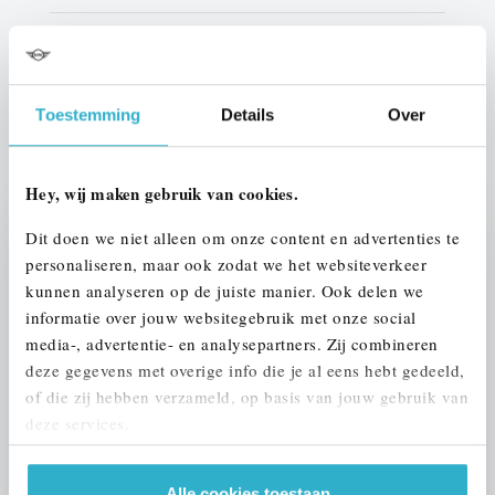
Btw/Marge
BTW
Toestemming
Details
Over
ALLE OPTIES EN SPECIFICATIES
Hey, wij maken gebruik van cookies.
Dit doen we niet alleen om onze content en advertenties te
Stap 1 van 3
personaliseren, maar ook zodat we het websiteverkeer
UW AUTO INRUILEN?
kunnen analyseren op de juiste manier. Ook delen we
informatie over jouw websitegebruik met onze social
media-, advertentie- en analysepartners. Zij combineren
deze gegevens met overige info die je al eens hebt gedeeld,
of die zij hebben verzameld, op basis van jouw gebruik van
deze services.
VOORSTEL AANVRAGEN
Alle cookies toestaan