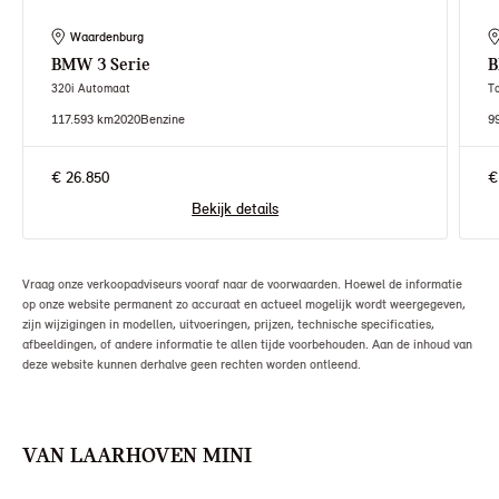
Waardenburg
BMW
3 Serie
320i Automaat
T
117.593 km
2020
Benzine
9
€ 26.850
€
Bekijk details
Vraag onze verkoopadviseurs vooraf naar de voorwaarden. Hoewel de informatie
op onze website permanent zo accuraat en actueel mogelijk wordt weergegeven,
zijn wijzigingen in modellen, uitvoeringen, prijzen, technische specificaties,
afbeeldingen, of andere informatie te allen tijde voorbehouden. Aan de inhoud van
deze website kunnen derhalve geen rechten worden ontleend.
VAN LAARHOVEN MINI