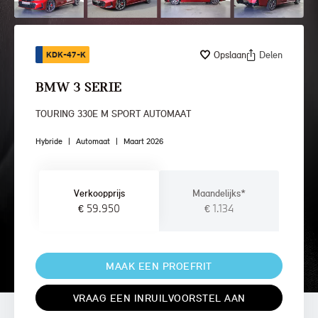
Opslaan
Delen
KDK-47-K
BMW 3 SERIE
TOURING 330E M SPORT AUTOMAAT
Hybride
|
Automaat
|
Maart 2026
Verkoopprijs
Maandelijks*
€ 59.950
€ 1.134
MAAK EEN PROEFRIT
VRAAG EEN INRUILVOORSTEL AAN