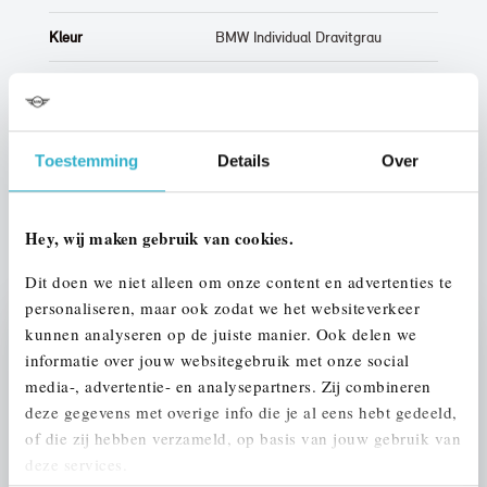
Kleur
BMW Individual Dravitgrau
Interieur
Leder
Btw/Marge
BTW
Toestemming
Details
Over
ALLE OPTIES EN SPECIFICATIES
Hey, wij maken gebruik van cookies.
Dit doen we niet alleen om onze content en advertenties te
personaliseren, maar ook zodat we het websiteverkeer
kunnen analyseren op de juiste manier. Ook delen we
Stap 1 van 3
informatie over jouw websitegebruik met onze social
UW AUTO INRUILEN?
media-, advertentie- en analysepartners. Zij combineren
deze gegevens met overige info die je al eens hebt gedeeld,
of die zij hebben verzameld, op basis van jouw gebruik van
deze services.