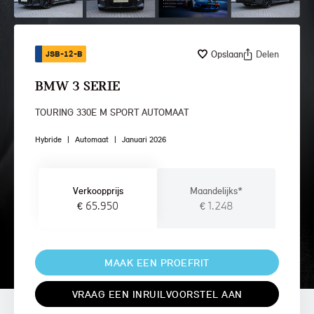
Opslaan
Delen
JSB-12-B
BMW 3 SERIE
TOURING 330E M SPORT AUTOMAAT
Hybride
|
Automaat
|
Januari 2026
Verkoopprijs
Maandelijks*
€ 65.950
€ 1.248
MAAK EEN PROEFRIT
VRAAG EEN INRUILVOORSTEL AAN