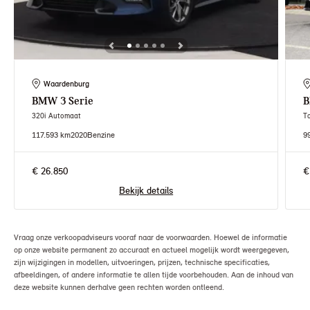
Waardenburg
BMW
3 Serie
320i Automaat
T
117.593 km
2020
Benzine
9
€ 26.850
€
Bekijk details
Vraag onze verkoopadviseurs vooraf naar de voorwaarden. Hoewel de informatie
op onze website permanent zo accuraat en actueel mogelijk wordt weergegeven,
zijn wijzigingen in modellen, uitvoeringen, prijzen, technische specificaties,
afbeeldingen, of andere informatie te allen tijde voorbehouden. Aan de inhoud van
deze website kunnen derhalve geen rechten worden ontleend.