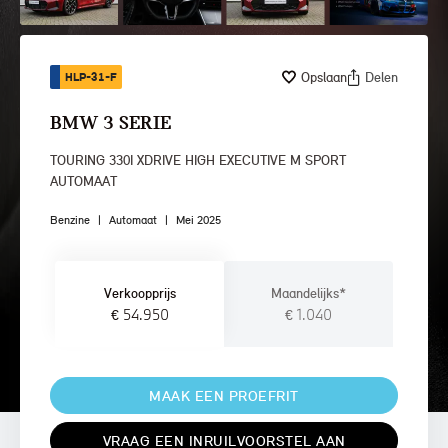
Opslaan
Delen
HLP-31-F
BMW 3 SERIE
TOURING 330I XDRIVE HIGH EXECUTIVE M SPORT
AUTOMAAT
Benzine
|
Automaat
|
Mei 2025
Verkoopprijs
Maandelijks*
€ 54.950
€ 1.040
MAAK EEN PROEFRIT
VRAAG EEN INRUILVOORSTEL AAN