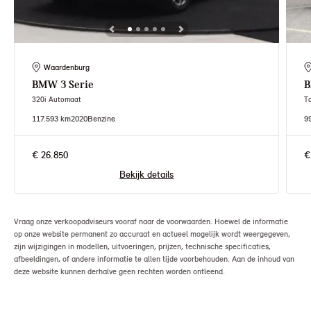
Waardenburg
BMW
3 Serie
320i Automaat
T
117.593 km
2020
Benzine
9
€ 26.850
€
Bekijk details
Vraag onze verkoopadviseurs vooraf naar de voorwaarden. Hoewel de informatie
op onze website permanent zo accuraat en actueel mogelijk wordt weergegeven,
zijn wijzigingen in modellen, uitvoeringen, prijzen, technische specificaties,
afbeeldingen, of andere informatie te allen tijde voorbehouden. Aan de inhoud van
deze website kunnen derhalve geen rechten worden ontleend.