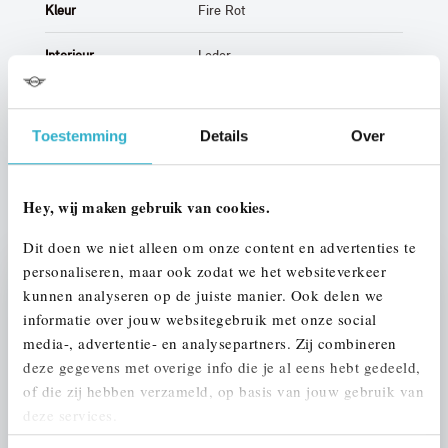
Kleur
Fire Rot
Interieur
Leder
Btw/Marge
BTW
Toestemming
Details
Over
ALLE OPTIES EN SPECIFICATIES
Hey, wij maken gebruik van cookies.
Dit doen we niet alleen om onze content en advertenties te
personaliseren, maar ook zodat we het websiteverkeer
Stap 1 van 3
kunnen analyseren op de juiste manier. Ook delen we
informatie over jouw websitegebruik met onze social
UW AUTO INRUILEN?
media-, advertentie- en analysepartners. Zij combineren
deze gegevens met overige info die je al eens hebt gedeeld,
of die zij hebben verzameld, op basis van jouw gebruik van
deze services.