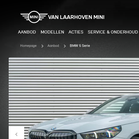
VAN LAARHOVEN MINI
AANBOD
MODELLEN
ACTIES
SERVICE & ONDERHOUD
Homepage
Aanbod
BMW 5 Serie
ELEKTRISCH
BENZI
MINI COOPER ELECTRIC
MINI
MINI ACEMAN ELECTRIC
MINI
MINI COUNTRYMAN ELECTRIC
MINI
JOHN COOPER WORKS
MIN
ELECTRIC
JOH