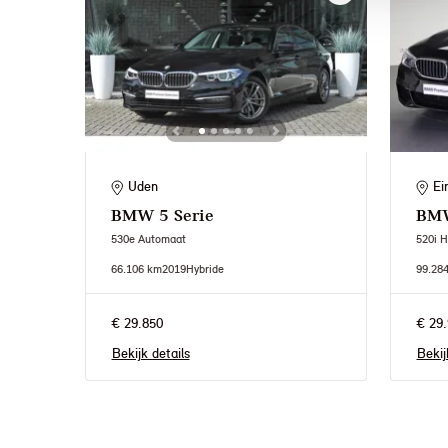
Uden
Ei
BMW
5 Serie
BM
530e Automaat
520i H
66.106 km
2019
Hybride
99.28
€ 29.850
€ 29.
Bekijk details
Bekij