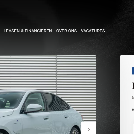
LEASEN & FINANCIEREN
OVER ONS
VACATURES
NE
 COOPER 3-DEURS
 COOPER CABRIO
 COOPER 5-DEURS
H
I COUNTRYMAN
N COOPER WORKS