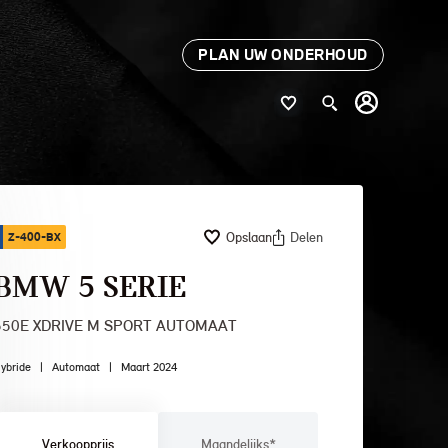
PLAN UW ONDERHOUD
Opslaan
Delen
Z-400-BX
BMW 5 SERIE
550E XDRIVE M SPORT AUTOMAAT
ybride
|
Automaat
|
Maart 2024
Verkoopprijs
Maandelijks*