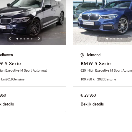
ndhoven
Helmond
W
5 Serie
BMW
5 Serie
igh Executive M Sport Automaat
520i High Executive M Sport Autom
4 km
2019
Benzine
109.758 km
2020
Benzine
950
€ 29.950
k details
Bekijk details