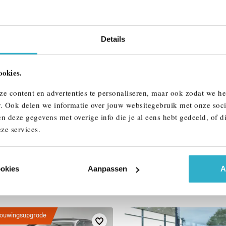
Interieur
Btw/Marge
Details
ALLE OPTIES 
ookies.
ze content en advertenties te personaliseren, maar ook zodat we h
r. Ook delen we informatie over jouw websitegebruik met onze soci
n deze gegevens met overige info die je al eens hebt gedeeld, of d
ze services.
AAR
ookies
Aanpassen
A
ouwingsupgrade