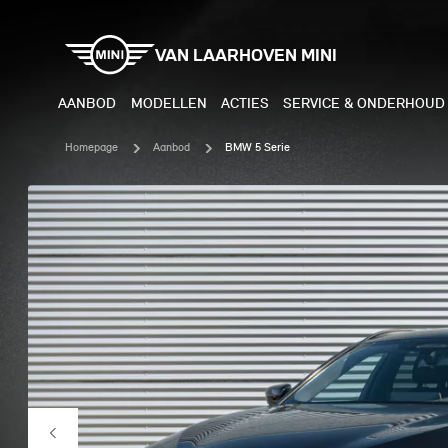
VAN LAARHOVEN MINI
AANBOD
MODELLEN
ACTIES
SERVICE & ONDERHOUD
Homepage
Aanbod
BMW 5 Serie
ELEKTRISCH
BENZI
MINI COOPER ELECTRIC
MINI
MINI ACEMAN ELECTRIC
MINI
MINI COUNTRYMAN ELECTRIC
MINI
JOHN COOPER WORKS
MIN
ELECTRIC
JOH