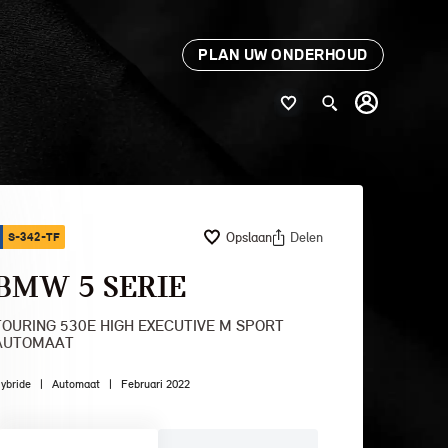
PLAN UW ONDERHOUD
Opslaan
Delen
S-342-TF
BMW 5 SERIE
TOURING 530E HIGH EXECUTIVE M SPORT
AUTOMAAT
ybride
|
Automaat
|
Februari 2022