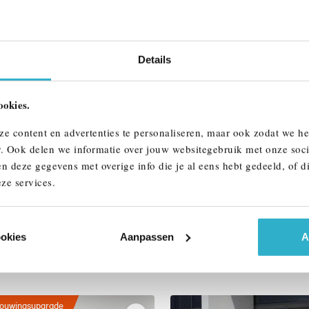
Interieur
Btw/Marge
Details
ALLE OPTIES 
ookies.
ze content en advertenties te personaliseren, maar ook zodat we h
r. Ook delen we informatie over jouw websitegebruik met onze soci
n deze gegevens met overige info die je al eens hebt gedeeld, of d
ze services.
ookies
Aanpassen
A
AAR
ouwingsupgrade