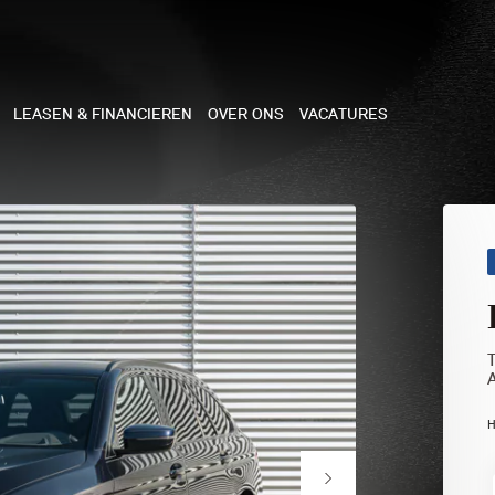
LEASEN & FINANCIEREN
OVER ONS
VACATURES
NE
 COOPER 3-DEURS
 COOPER CABRIO
 COOPER 5-DEURS
H
I COUNTRYMAN
N COOPER WORKS