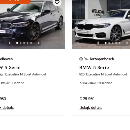
ndhoven
's-Hertogenbosch
W
5 Serie
BMW
5 Serie
igh Executive M Sport Automaat
520i Executive M Sport Automaat
4 km
2019
Benzine
77.046 km
2019
Benzine
950
€ 29.950
k details
Bekijk details