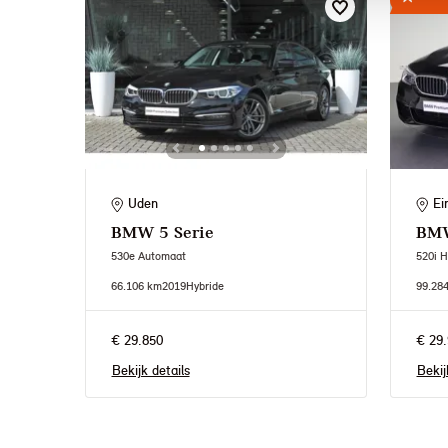
Uden
Ei
BMW
5 Serie
BM
530e Automaat
520i H
66.106 km
2019
Hybride
99.28
€ 29.850
€ 29.
Bekijk details
Bekij