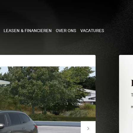
LEASEN & FINANCIEREN
OVER ONS
VACATURES
NE
 COOPER 3-DEURS
 COOPER CABRIO
 COOPER 5-DEURS
H
I COUNTRYMAN
N COOPER WORKS