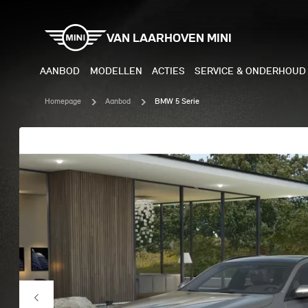
VAN LAARHOVEN MINI
AANBOD
MODELLEN
ACTIES
SERVICE & ONDERHOUD
Homepage
Aanbod
BMW 5 Serie
ELEKTRISCH
BENZI
MINI COOPER ELECTRIC
MINI
MINI ACEMAN ELECTRIC
MINI
MINI COUNTRYMAN ELECTRIC
MINI
JOHN COOPER WORKS
MIN
ELECTRIC
JOH