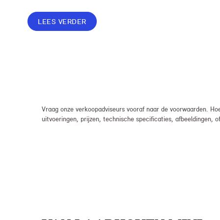
Lease. Zo rijd je al een MINI vanaf € 419* per
maand, in plaats van € 449. Afhankelijk van de
LEES VERDER
uitvoering kan jouw voordeel nog verder
oplopen.
Vraag onze verkoopadviseurs vooraf naar de voorwaarden. Hoew
uitvoeringen, prijzen, technische specificaties, afbeeldingen