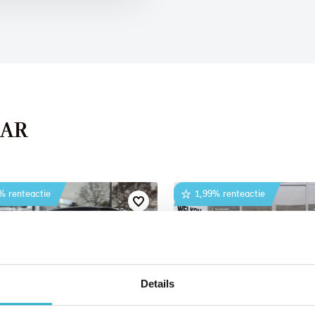
AAR
% renteactie
1,99% renteactie
Details