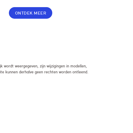
gemakken in jouw overeenkomst, geef je jouw
lease nog meer flexibiliteit met Switch of Flex
ONTDEK MEER
Premium.
 wordt weergegeven, zijn wijzigingen in modellen,
bsite kunnen derhalve geen rechten worden ontleend.