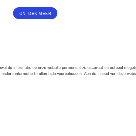
voordelige prijs, zodat je zorgeloos en zonder
onverwachte kosten kunt rijden.
ONTDEK MEER
el de informatie op onze website permanent zo accuraat en actueel mogelijk
, of andere informatie te allen tijde voorbehouden. Aan de inhoud van deze we