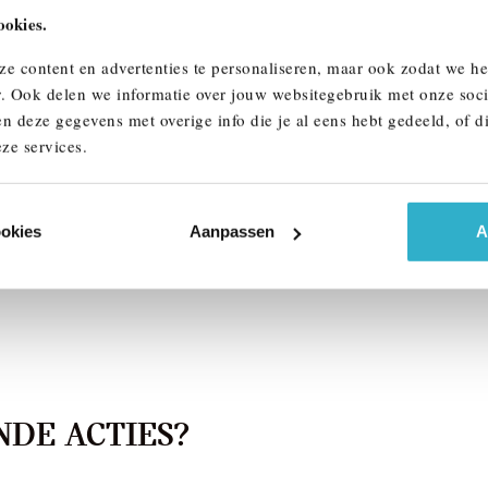
ookies.
lmond
's-Hertogenbosch
ze content en advertenties te personaliseren, maar ook zodat we h
W
5 Serie
BMW
5 Serie
r. Ook delen we informatie over jouw websitegebruik met onze soci
M Sport Automaat
530e M Sport Automaat
n deze gegevens met overige info die je al eens hebt gedeeld, of d
026
Hybride
1 km
2026
Hybride
ze services.
412
€ 81.017
k details
Bekijk details
ookies
Aanpassen
A
DE ACTIES?