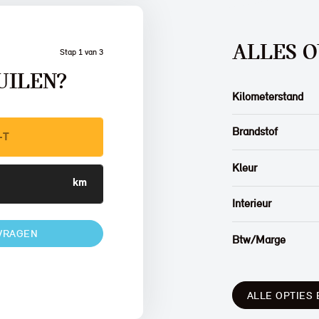
ALLES O
Stap 1 van 3
UILEN?
Kilometerstand
Brandstof
Kleur
Interieur
VRAGEN
Btw/Marge
ALLE OPTIES 