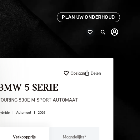
PLAN UW ONDERHOUD
Opslaan
Delen
BMW 5 SERIE
TOURING 530E M SPORT AUTOMAAT
ybride
|
Automaat
|
2026
Verkoopprijs
Maandelijks*