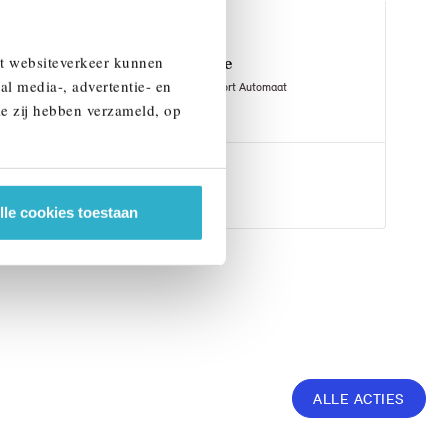
Venlo
et websiteverkeer kunnen
BMW
5 Serie
al media-, advertentie- en
Touring 530e M Sport Automaat
ie zij hebben verzameld, op
1 km
2026
Hybride
€ 82.195
Bekijk details
lle cookies toestaan
ALLE ACTIES