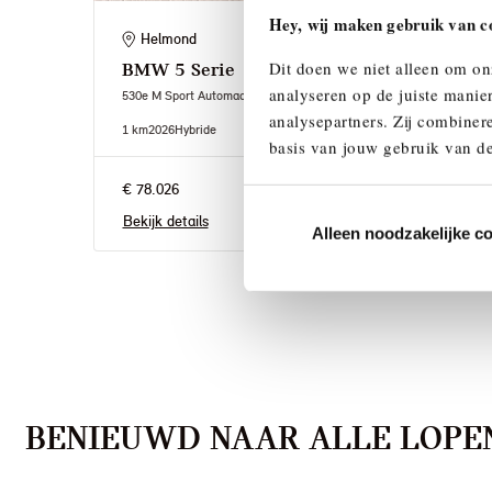
Hey, wij maken gebruik van c
Helmond
He
Dit doen we niet alleen om on
BMW
5 Serie
BM
analyseren op de juiste manie
530e M Sport Automaat
530e 
analysepartners. Zij combinere
1 km
2026
Hybride
1 km
2
basis van jouw gebruik van de
€ 78.026
€ 79.
Bekijk details
Bekij
Alleen noodzakelijke c
BENIEUWD NAAR ALLE LOPEN