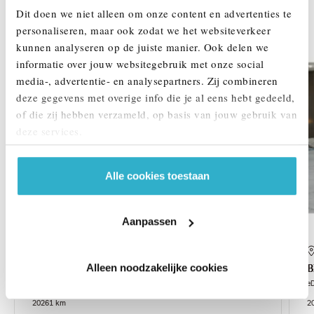
Dit doen we niet alleen om onze content en advertenties te
DEZE ZIJN VERGELIJKBAAR
personaliseren, maar ook zodat we het websiteverkeer
kunnen analyseren op de juiste manier. Ook delen we
Verbouwingsupgrade
informatie over jouw websitegebruik met onze social
media-, advertentie- en analysepartners. Zij combineren
deze gegevens met overige info die je al eens hebt gedeeld,
of die zij hebben verzameld, op basis van jouw gebruik van
deze services.
Alle cookies toestaan
Aanpassen
Eindhoven
Alleen noodzakelijke cookies
BMW
i5 Touring
eDrive40 M Sport
e
2026
1 km
2