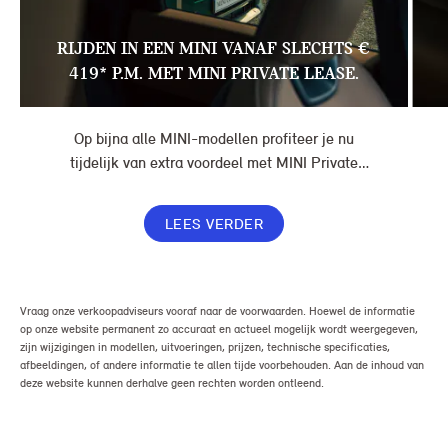
RIJDEN IN EEN MINI VANAF SLECHTS €
419* P.M. MET MINI PRIVATE LEASE.
Op bijna alle MINI-modellen profiteer je nu
tijdelijk van extra voordeel met MINI Private
Lease. Zo rijd je al een MINI vanaf € 419* per
maand, in plaats van € 449. Afhankelijk van de
LEES VERDER
uitvoering kan jouw voordeel nog verder oplopen.
Vraag onze verkoopadviseurs vooraf naar de voorwaarden. Hoewel de informatie
op onze website permanent zo accuraat en actueel mogelijk wordt weergegeven,
zijn wijzigingen in modellen, uitvoeringen, prijzen, technische specificaties,
afbeeldingen, of andere informatie te allen tijde voorbehouden. Aan de inhoud van
deze website kunnen derhalve geen rechten worden ontleend.