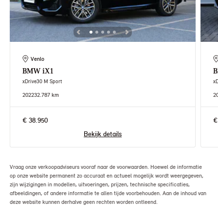
Venlo
BMW
iX1
xDrive30 M Sport
x
2022
32.787 km
2
€ 38.950
€
Bekijk details
Vraag onze verkoopadviseurs vooraf naar de voorwaarden. Hoewel de informatie
op onze website permanent zo accuraat en actueel mogelijk wordt weergegeven,
zijn wijzigingen in modellen, uitvoeringen, prijzen, technische specificaties,
afbeeldingen, of andere informatie te allen tijde voorbehouden. Aan de inhoud van
deze website kunnen derhalve geen rechten worden ontleend.