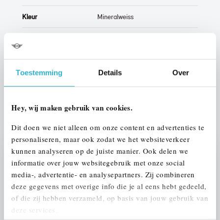
Kleur
Mineralweiss
Interieur
Half leder / alcantara
Btw/Marge
Marge
Toestemming
Details
Over
ALLE OPTIES EN SPECIFICATIES
Hey, wij maken gebruik van cookies.
Dit doen we niet alleen om onze content en advertenties te
personaliseren, maar ook zodat we het websiteverkeer
kunnen analyseren op de juiste manier. Ook delen we
Stap 1 van 3
informatie over jouw websitegebruik met onze social
UW AUTO INRUILEN?
media-, advertentie- en analysepartners. Zij combineren
deze gegevens met overige info die je al eens hebt gedeeld,
of die zij hebben verzameld, op basis van jouw gebruik van
deze services.