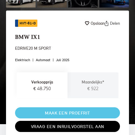
Opslaan
Delen
HVT-61-D
BMW IX1
EDRIVE20 M SPORT
Elektrisch
|
Automaat
|
Juli 2025
Verkoopprijs
Maandelijks*
€ 48.750
€ 922
MAAK EEN PROEFRIT
VRAAG EEN INRUILVOORSTEL AAN