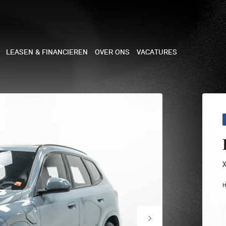
LEASEN & FINANCIEREN
OVER ONS
VACATURES
NE
 COOPER 3-DEURS
 COOPER CABRIO
 COOPER 5-DEURS
H
I COUNTRYMAN
N COOPER WORKS