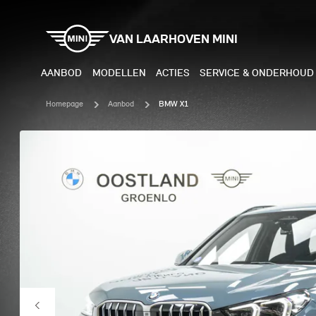
VAN LAARHOVEN MINI
AANBOD
MODELLEN
ACTIES
SERVICE & ONDERHOUD
Homepage
Aanbod
BMW X1
ELEKTRISCH
BENZI
MINI COOPER ELECTRIC
MINI
MINI ACEMAN ELECTRIC
MINI
MINI COUNTRYMAN ELECTRIC
MINI
JOHN COOPER WORKS
MIN
ELECTRIC
JOH