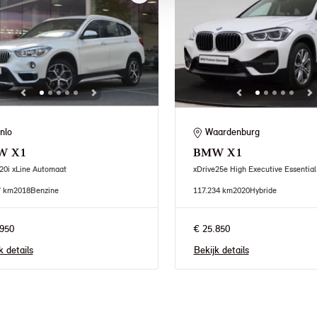
nlo
Waardenburg
W
X1
BMW
X1
20i xLine Automaat
xDrive25e High Executive Essentia
7 km
2018
Benzine
117.234 km
2020
Hybride
950
€ 25.850
k details
Bekijk details