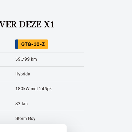
VER DEZE X1
GTG-10-Z
59.799 km
Hybride
180kW met 245pk
83 km
Storm Bay