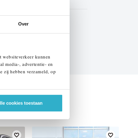
Half leder / alcantara
BTW
Over
EN SPECIFICATIES
et websiteverkeer kunnen
al media-, advertentie- en
ie zij hebben verzameld, op
lle cookies toestaan