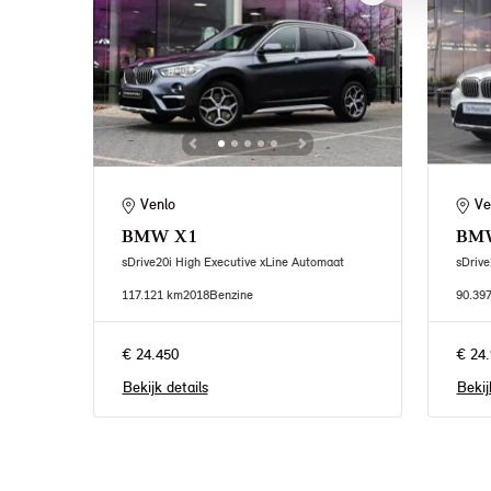
Venlo
Ve
BMW
X1
BM
sDrive20i High Executive xLine Automaat
sDrive
117.121 km
2018
Benzine
90.39
€ 24.450
€ 24.
Bekijk details
Bekij