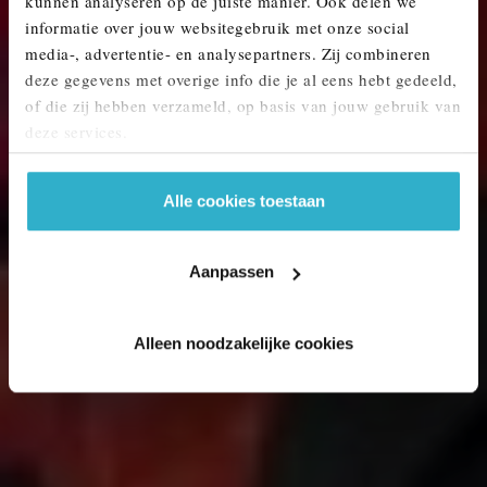
kunnen analyseren op de juiste manier. Ook delen we
MINI KOPEN? ONTDEK ONS AANBOD.
informatie over jouw websitegebruik met onze social
media-, advertentie- en analysepartners. Zij combineren
deze gegevens met overige info die je al eens hebt gedeeld,
of die zij hebben verzameld, op basis van jouw gebruik van
deze services.
Alle cookies toestaan
Aanpassen
Alleen noodzakelijke cookies