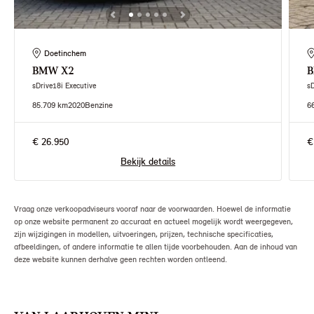
Doetinchem
BMW
X2
sDrive18i Executive
s
85.709 km
2020
Benzine
6
€ 26.950
€
Bekijk details
Vraag onze verkoopadviseurs vooraf naar de voorwaarden. Hoewel de informatie
op onze website permanent zo accuraat en actueel mogelijk wordt weergegeven,
zijn wijzigingen in modellen, uitvoeringen, prijzen, technische specificaties,
afbeeldingen, of andere informatie te allen tijde voorbehouden. Aan de inhoud van
deze website kunnen derhalve geen rechten worden ontleend.