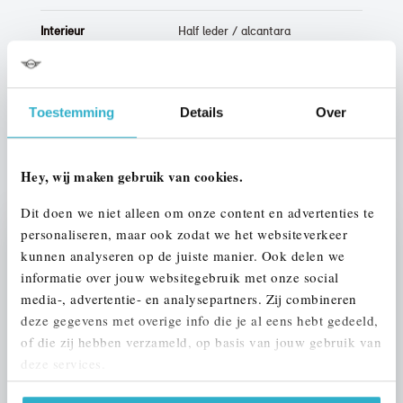
Interieur
Half leder / alcantara
Btw/Marge
BTW
Toestemming
Details
Over
ALLE OPTIES EN SPECIFICATIES
Hey, wij maken gebruik van cookies.
Dit doen we niet alleen om onze content en advertenties te
personaliseren, maar ook zodat we het websiteverkeer
Stap 1 van 3
kunnen analyseren op de juiste manier. Ook delen we
UW AUTO INRUILEN?
informatie over jouw websitegebruik met onze social
media-, advertentie- en analysepartners. Zij combineren
deze gegevens met overige info die je al eens hebt gedeeld,
of die zij hebben verzameld, op basis van jouw gebruik van
deze services.