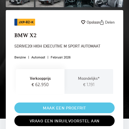
Opslaan
Delen
JXP-82-K
BMW X2
SDRIVE20I HIGH EXECUTIVE M SPORT AUTOMAAT
Benzine
|
Automaat
|
Februari 2026
Verkoopprijs
Maandelijks*
€ 62.950
€ 1.191
MAAK EEN PROEFRIT
VRAAG EEN INRUILVOORSTEL AAN