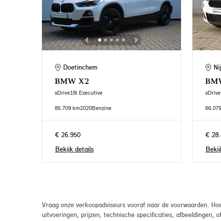
Doetinchem
Ni
BMW
X2
BM
sDrive18i Executive
sDrive
85.709 km
2020
Benzine
66.07
€ 26.950
€ 28.
Bekijk details
Bekij
Vraag onze verkoopadviseurs vooraf naar de voorwaarden. Hoew
uitvoeringen, prijzen, technische specificaties, afbeeldingen