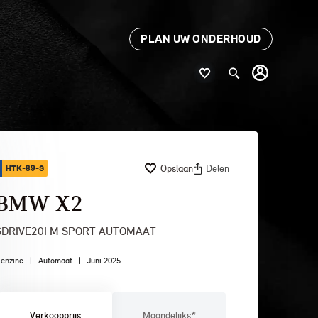
PLAN UW ONDERHOUD
Opslaan
Delen
HTK-89-S
BMW X2
SDRIVE20I M SPORT AUTOMAAT
enzine
|
Automaat
|
Juni 2025
Verkoopprijs
Maandelijks*