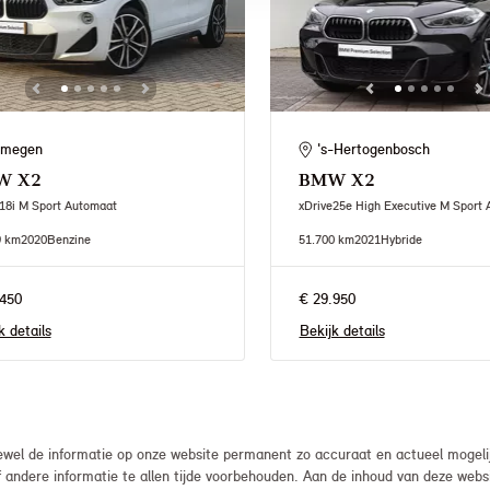
jmegen
's-Hertogenbosch
W
X2
BMW
X2
18i M Sport Automaat
xDrive25e High Executive M Sport
9 km
2020
Benzine
51.700 km
2021
Hybride
450
€ 29.950
k details
Bekijk details
el de informatie op onze website permanent zo accuraat en actueel mogelijk
, of andere informatie te allen tijde voorbehouden. Aan de inhoud van deze we