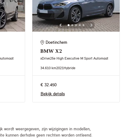
Doetinchem
BMW
X2
 Automaat
xDrive25e High Executive M Sport Automaat
34.610 km
2021
Hybride
€ 32.450
Bekijk details
 wordt weergegeven, zijn wijzigingen in modellen,
bsite kunnen derhalve geen rechten worden ontleend.