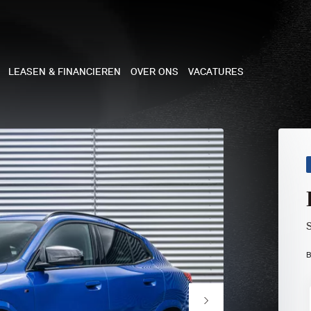
LEASEN & FINANCIEREN
OVER ONS
VACATURES
NE
 COOPER 3-DEURS
 COOPER CABRIO
 COOPER 5-DEURS
B
I COUNTRYMAN
N COOPER WORKS