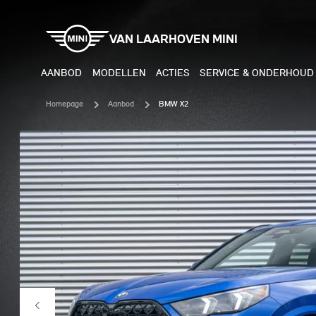
VAN LAARHOVEN MINI
AANBOD
MODELLEN
ACTIES
SERVICE & ONDERHOUD
Homepage
Aanbod
BMW X2
ELEKTRISCH
BENZI
MINI COOPER ELECTRIC
MINI
MINI ACEMAN ELECTRIC
MINI
MINI COUNTRYMAN ELECTRIC
MINI
JOHN COOPER WORKS
MIN
ELECTRIC
JOH