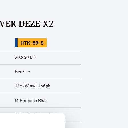
VER DEZE X2
HTK-89-S
20.950 km
Benzine
115kW met 156pk
M Portimao Blau
Half leder / alcantara