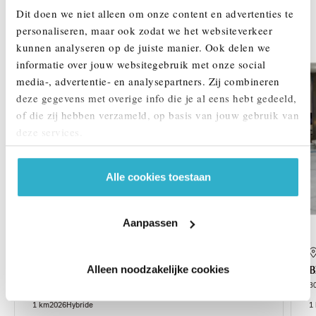
Dit doen we niet alleen om onze content en advertenties te
DEZE ZIJN VERGELIJKBAAR
personaliseren, maar ook zodat we het websiteverkeer
kunnen analyseren op de juiste manier. Ook delen we
1,99% renteactie
informatie over jouw websitegebruik met onze social
media-, advertentie- en analysepartners. Zij combineren
deze gegevens met overige info die je al eens hebt gedeeld,
of die zij hebben verzameld, op basis van jouw gebruik van
deze services.
Alle cookies toestaan
Aanpassen
's-Hertogenbosch
Alleen noodzakelijke cookies
BMW
X3
30e xDrive Automaat
3
1 km
2026
Hybride
1