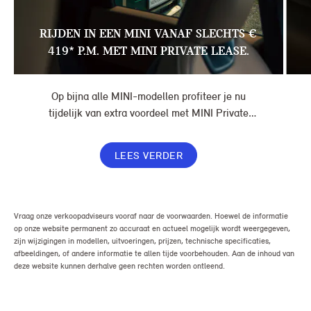
RIJDEN IN EEN MINI VANAF SLECHTS €
419* P.M. MET MINI PRIVATE LEASE.
Op bijna alle MINI-modellen profiteer je nu
tijdelijk van extra voordeel met MINI Private
Lease. Zo rijd je al een MINI vanaf € 419* per
maand, in plaats van € 449. Afhankelijk van de
LEES VERDER
uitvoering kan jouw voordeel nog verder oplopen.
Vraag onze verkoopadviseurs vooraf naar de voorwaarden. Hoewel de informatie
op onze website permanent zo accuraat en actueel mogelijk wordt weergegeven,
zijn wijzigingen in modellen, uitvoeringen, prijzen, technische specificaties,
afbeeldingen, of andere informatie te allen tijde voorbehouden. Aan de inhoud van
deze website kunnen derhalve geen rechten worden ontleend.