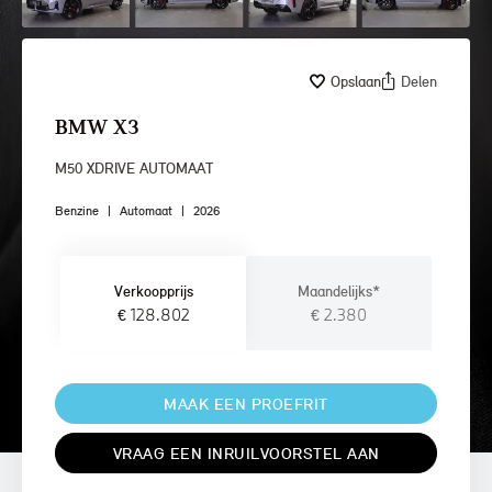
Opslaan
Delen
BMW X3
M50 XDRIVE AUTOMAAT
Benzine
|
Automaat
|
2026
Verkoopprijs
Maandelijks*
€ 128.802
€ 2.380
MAAK EEN PROEFRIT
VRAAG EEN INRUILVOORSTEL AAN