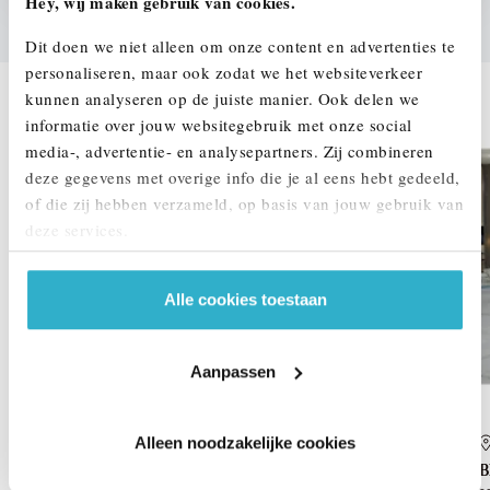
Hey, wij maken gebruik van cookies.
Dit doen we niet alleen om onze content en advertenties te
personaliseren, maar ook zodat we het websiteverkeer
DEZE ZIJN VERGELIJKBAAR
kunnen analyseren op de juiste manier. Ook delen we
informatie over jouw websitegebruik met onze social
1,99% renteactie
media-, advertentie- en analysepartners. Zij combineren
deze gegevens met overige info die je al eens hebt gedeeld,
of die zij hebben verzameld, op basis van jouw gebruik van
deze services.
Alle cookies toestaan
Aanpassen
Alleen noodzakelijke cookies
's-Hertogenbosch
BMW
X3