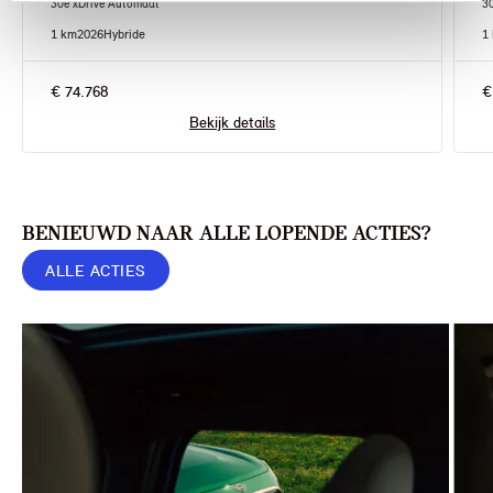
30e xDrive Automaat
3
1 km
2026
Hybride
1
€ 74.768
€
Bekijk details
BENIEUWD NAAR ALLE LOPENDE ACTIES?
ALLE ACTIES