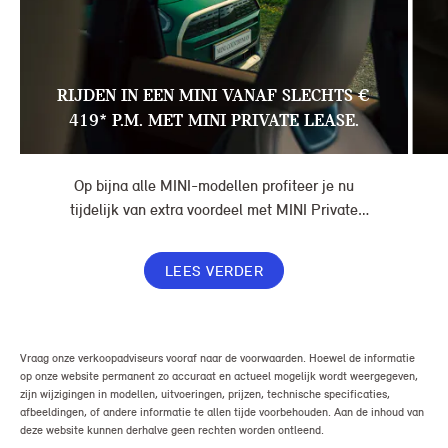
RIJDEN IN EEN MINI VANAF SLECHTS €
419* P.M. MET MINI PRIVATE LEASE.
Op bijna alle MINI-modellen profiteer je nu
tijdelijk van extra voordeel met MINI Private
Lease. Zo rijd je al een MINI vanaf € 419* per
maand, in plaats van € 449. Afhankelijk van de
LEES VERDER
uitvoering kan jouw voordeel nog verder oplopen.
Vraag onze verkoopadviseurs vooraf naar de voorwaarden. Hoewel de informatie
op onze website permanent zo accuraat en actueel mogelijk wordt weergegeven,
zijn wijzigingen in modellen, uitvoeringen, prijzen, technische specificaties,
afbeeldingen, of andere informatie te allen tijde voorbehouden. Aan de inhoud van
deze website kunnen derhalve geen rechten worden ontleend.