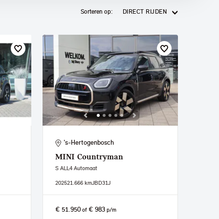
Sorteren op:
DIRECT RIJDEN
's-Hertogenbosch
MINI
Countryman
S ALL4 Automaat
2025
21.666 km
JBD31J
€ 51.950
€ 983
of
p/m