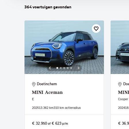
364
voertuigen
gevonden
Doetinchem
Do
MINI
Aceman
MIN
E
Cooper
2025
13.362 km
310 km actieradius
2024
18
€ 32.950
€ 623
€ 36.
of
p/m