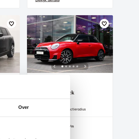
Venlo
MINI
Hatchback
John Cooper Works
Over
2026
2.500 km
402 km actieradius
€ 46.960
€ 889
of
p/m
Bekijk details