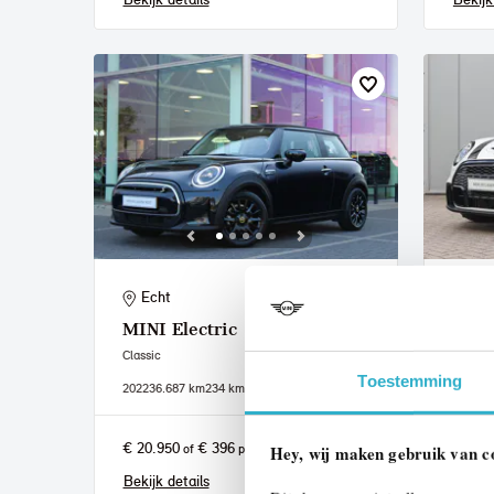
Echt
Nij
MINI
Electric
MIN
Classic
Cooper
Toestemming
2022
36.687 km
234 km actieradius
2023
67
€ 20.950
€ 396
€ 35.
of
p/m
Hey, wij maken gebruik van c
Bekijk details
Bekijk