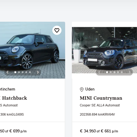
etinchem
Uden
I
Hatchback
MINI
Countryman
 S Automaat
Cooper SE ALL4 Automaat
.306 km
GLG69S
2023
58.694 km
KRV64V
950
€ 699
€ 34.950
€ 661
of
p/m
of
p/m