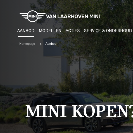
VAN LAARHOVEN MINI
AANBOD
MODELLEN
ACTIES
SERVICE & ONDERHOUD
Homepage
Aanbod
ELEKTRISCH
BENZI
MINI COOPER ELECTRIC
MINI
MINI ACEMAN ELECTRIC
MINI
MINI COUNTRYMAN ELECTRIC
MINI
MINI KOPEN
JOHN COOPER WORKS
MIN
ELECTRIC
JOH