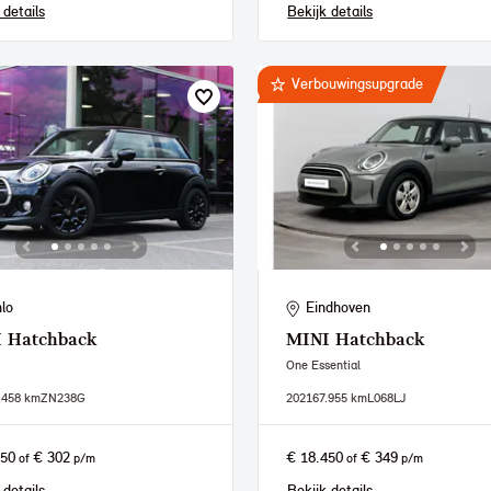
 details
Bekijk details
Verbouwingsupgrade
lo
Eindhoven
I
Hatchback
MINI
Hatchback
One Essential
.458 km
ZN238G
2021
67.955 km
L068LJ
950
€ 302
€ 18.450
€ 349
of
p/m
of
p/m
 details
Bekijk details