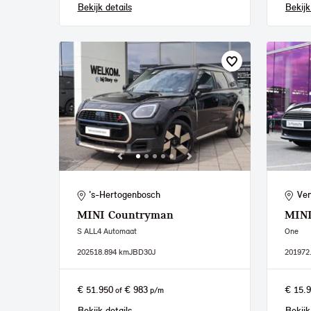
Bekijk details
Bekijk
's-Hertogenbosch
Ven
MINI
Countryman
MIN
S ALL4 Automaat
One
2025
18.894 km
JBD30J
2019
72
€ 51.950
€ 983
€ 15.
of
p/m
Bekijk details
Bekijk