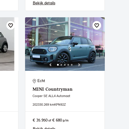
Bekijk details
Echt
MINI
Countryman
Cooper SE ALL4 Automaat
2023
30.269 km
KPN92Z
€ 35.950
€ 680
of
p/m
Bekijk details