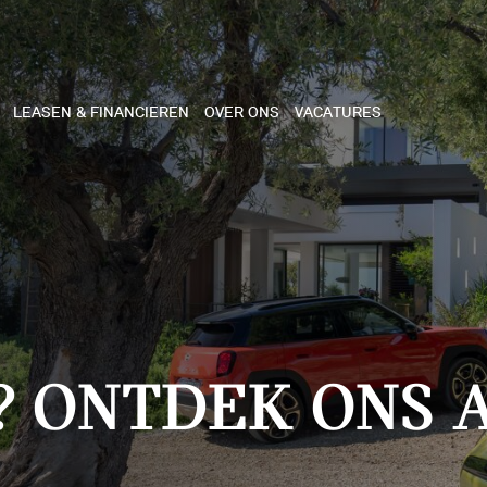
LEASEN & FINANCIEREN
OVER ONS
VACATURES
NE
 COOPER 3-DEURS
 COOPER CABRIO
 COOPER 5-DEURS
? ONTDEK ONS 
I COUNTRYMAN
N COOPER WORKS