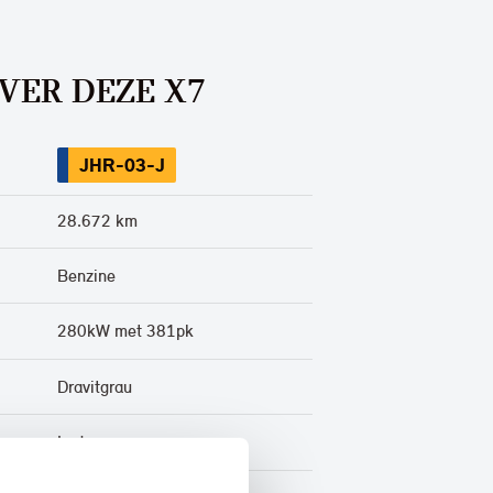
VER DEZE X7
JHR-03-J
28.672 km
Benzine
280kW met 381pk
Dravitgrau
Leder