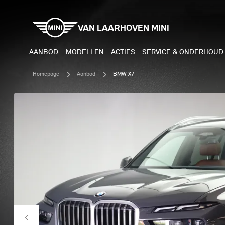
VAN LAARHOVEN MINI
AANBOD
MODELLEN
ACTIES
SERVICE & ONDERHOUD
Homepage
Aanbod
BMW X7
ELEKTRISCH
BENZI
MINI COOPER ELECTRIC
MINI
MINI ACEMAN ELECTRIC
MINI
MINI COUNTRYMAN ELECTRIC
MINI
JOHN COOPER WORKS
MIN
ELECTRIC
JOH