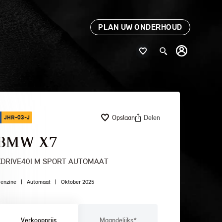
PLAN UW ONDERHOUD
Opslaan
Delen
JHR-03-J
BMW X7
XDRIVE40I M SPORT AUTOMAAT
enzine
|
Automaat
|
Oktober 2025
Verkoopprijs
Maandelijks*