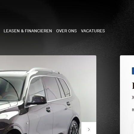
LEASEN & FINANCIEREN
OVER ONS
VACATURES
NE
 COOPER 3-DEURS
 COOPER CABRIO
 COOPER 5-DEURS
B
I COUNTRYMAN
N COOPER WORKS