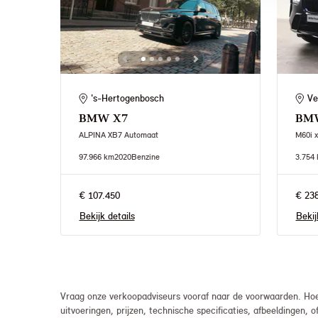
's-Hertogenbosch
Ve
BMW
X7
BM
ALPINA XB7 Automaat
M60i x
97.966 km
2020
Benzine
3.754
€ 107.450
€ 23
Bekijk details
Bekij
Vraag onze verkoopadviseurs vooraf naar de voorwaarden. Hoew
uitvoeringen, prijzen, technische specificaties, afbeeldingen