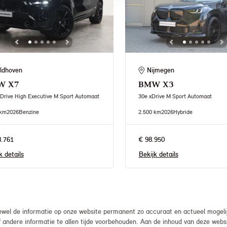
ldhoven
Nijmegen
W
X7
BMW
X3
Drive High Executive M Sport Automaat
30e xDrive M Sport Automaat
 km
2026
Benzine
2.500 km
2026
Hybride
8.761
€ 98.950
k details
Bekijk details
el de informatie op onze website permanent zo accuraat en actueel mogelijk
, of andere informatie te allen tijde voorbehouden. Aan de inhoud van deze we