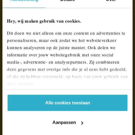
Windsnelheid
Hey, wij maken gebruik van cookies.
In verband met de luchtweerstand tijdens het rijden.
Dit doen we niet alleen om onze content en advertenties te
personaliseren, maar ook zodat we het websiteverkeer
Aurodynamica.
kunnen analyseren op de juiste manier. Ook delen we
informatie over jouw websitegebruik met onze social
Hoe gestroomlijnder het voertuig, hoe beter de actieradius.
media-, advertentie- en analysepartners. Zij combineren
deze gegevens met overige info die je al eens hebt gedeeld,
of die zij hebben verzameld, op basis van jouw gebruik van
Ramen en panoramadak.
deze services.
Met raampjes open rijden, beïnvloedt de actieradius.
Alle cookies toestaan
Temperatuur
Aanpassen