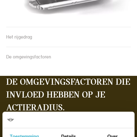
Het rijgedrag
De omgevingsfactoren
De omgevingsfactoren die
invloed hebben op je
actieradius.
Tegen wind en stroom is het kwaad roeien.
Toestemming
Details
Over