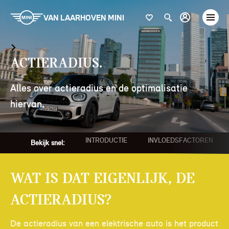
VAN LAARHOVEN MINI
Actieradius.
Alles over actieradius en de optimalisatie
hiervan.
INTRODUCTIE
INVLOEDSFACTOREN
Bekijk snel:
Wat is dat eigenlijk, de
actieradius?
De actieradius van een elektrische auto is het product