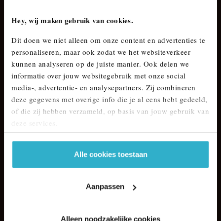
Stopcontact
Hey, wij maken gebruik van cookies.
Het is mogelijk om een hybride auto op te laden via het
stopcontact. Dit zal echter lang duren omdat deze auto’s
Dit doen we niet alleen om onze content en advertenties te
grote batterijen hebben. Daarnaast moet je opletten dat er
personaliseren, maar ook zodat we het websiteverkeer
geen andere zware apparaten aangesloten zijn op hetzelfde
kunnen analyseren op de juiste manier. Ook delen we
circuit om overbelasting te voorkomen. Het is niet ideaal om
informatie over jouw websitegebruik met onze social
een elektrische of hybride auto op te laden via het
media-, advertentie- en analysepartners. Zij combineren
stopcontact. Een goed alternatief is om een laadpaal bij je
deze gegevens met overige info die je al eens hebt gedeeld,
thuis of op het werk te installeren om je hybride auto sneller
of die zij hebben verzameld, op basis van jouw gebruik van
op te laden.
deze services.
Alle cookies toestaan
Aanpassen
Alleen noodzakelijke cookies