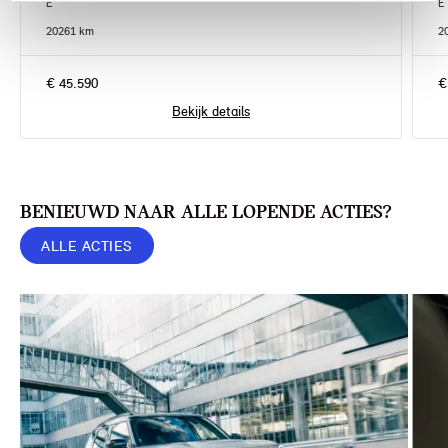
E
E
2026
1 km
2
€ 45.590
€
Bekijk details
BENIEUWD NAAR ALLE LOPENDE ACTIES?
ALLE ACTIES