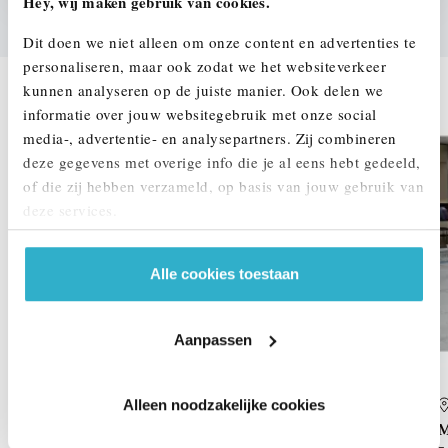
Hey, wij maken gebruik van cookies.
Dit doen we niet alleen om onze content en advertenties te
personaliseren, maar ook zodat we het websiteverkeer
DEZE ZIJN VERGELIJKBAAR
kunnen analyseren op de juiste manier. Ook delen we
informatie over jouw websitegebruik met onze social
media-, advertentie- en analysepartners. Zij combineren
deze gegevens met overige info die je al eens hebt gedeeld,
of die zij hebben verzameld, op basis van jouw gebruik van
deze services.
Alle cookies toestaan
Aanpassen
Alleen noodzakelijke cookies
Enschede
MINI
Countryman
M