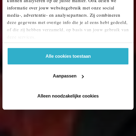
kunnen analyseren op de juiste manier. Ook delen we
MINI KOPEN? ONTDEK ONS AANBOD.
informatie over jouw websitegebruik met onze social
media-, advertentie- en analysepartners. Zij combineren
deze gegevens met overige info die je al eens hebt gedeeld,
of die zij hebben verzameld, op basis van jouw gebruik van
deze services.
Alle cookies toestaan
Aanpassen
Alleen noodzakelijke cookies