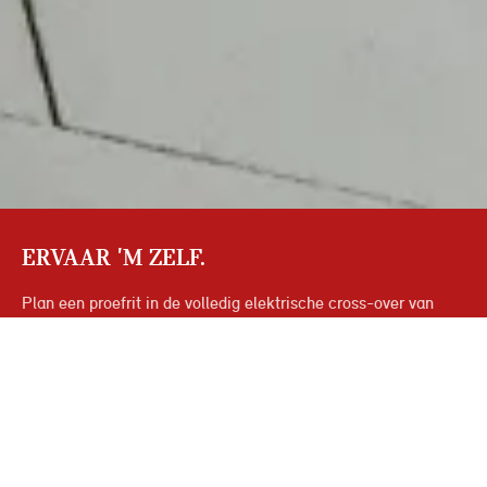
ERVAAR 'M ZELF.
Plan een proefrit in de volledig elektrische cross-over van
MINI, de MINI Aceman. Dankzij de slimme techniek en het
doordachte design geniet je van ongeëvenaarde go-kart
feeling en wendbaarheid. Waar je ook naartoe gaat, de MINI
Aceman staat klaar om je in al je avonturen te ondersteunen.