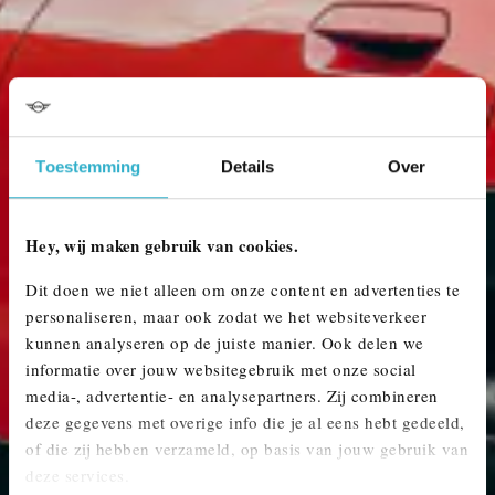
Toestemming
Details
Over
Hey, wij maken gebruik van cookies.
BOEK EEN PROEFRIT IN DE MINI
Dit doen we niet alleen om onze content en advertenties te
personaliseren, maar ook zodat we het websiteverkeer
ACEMAN.
kunnen analyseren op de juiste manier. Ook delen we
Een proefrit in de MINI Aceman is mogelijk in E/SE (elektrisch), en als JCW (John
informatie over jouw websitegebruik met onze social
Cooper Works) uitvoering. Geef in het formulier je voorkeur aan.
media-, advertentie- en analysepartners. Zij combineren
deze gegevens met overige info die je al eens hebt gedeeld,
of die zij hebben verzameld, op basis van jouw gebruik van
PLAN EEN PROEFRIT
deze services.