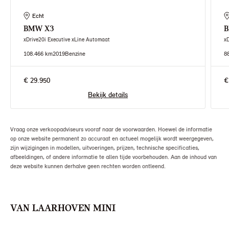
Echt
BMW
X3
xDrive20i Executive xLine Automaat
x
108.466 km
2019
Benzine
8
€ 29.950
€
Bekijk details
Vraag onze verkoopadviseurs vooraf naar de voorwaarden. Hoewel de informatie
op onze website permanent zo accuraat en actueel mogelijk wordt weergegeven,
zijn wijzigingen in modellen, uitvoeringen, prijzen, technische specificaties,
afbeeldingen, of andere informatie te allen tijde voorbehouden. Aan de inhoud van
deze website kunnen derhalve geen rechten worden ontleend.
VAN LAARHOVEN MINI