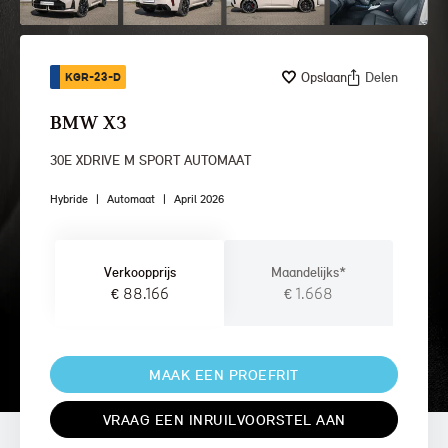
Opslaan
Delen
KGR-23-D
BMW X3
30E XDRIVE M SPORT AUTOMAAT
Hybride
|
Automaat
|
April 2026
Verkoopprijs
Maandelijks*
€ 88.166
€ 1.668
MAAK EEN PROEFRIT
VRAAG EEN INRUILVOORSTEL AAN