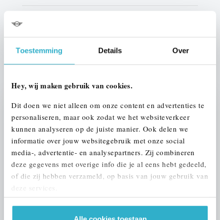
Btw/Marge
BTW
Toestemming
Details
Over
ALLE OPTIES EN SPECIFICATIES
Hey, wij maken gebruik van cookies.
Dit doen we niet alleen om onze content en advertenties te
Stap 1 van 3
personaliseren, maar ook zodat we het websiteverkeer
UW AUTO INRUILEN?
kunnen analyseren op de juiste manier. Ook delen we
informatie over jouw websitegebruik met onze social
media-, advertentie- en analysepartners. Zij combineren
deze gegevens met overige info die je al eens hebt gedeeld,
of die zij hebben verzameld, op basis van jouw gebruik van
deze services.
VOORSTEL AANVRAGEN
Alle cookies toestaan