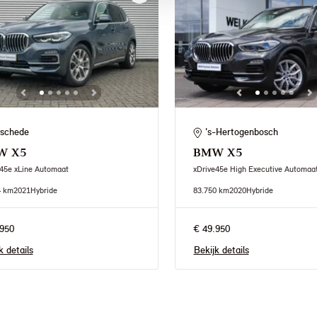
schede
's-Hertogenbosch
W
X5
BMW
X5
45e xLine Automaat
xDrive45e High Executive Automaa
4 km
2021
Hybride
83.750 km
2020
Hybride
950
€ 49.950
k details
Bekijk details