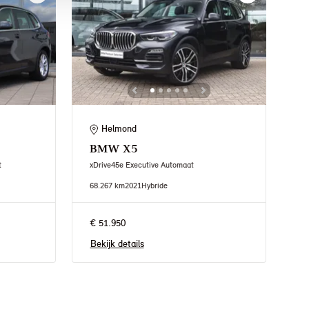
Helmond
BMW
X5
t
xDrive45e Executive Automaat
68.267 km
2021
Hybride
€ 51.950
Bekijk details