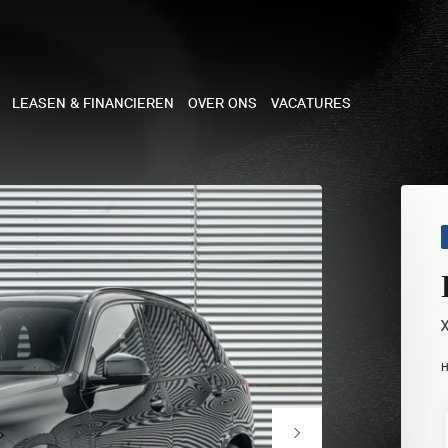
LEASEN & FINANCIEREN
OVER ONS
VACATURES
NE
 COOPER 3-DEURS
 COOPER CABRIO
 COOPER 5-DEURS
H
I COUNTRYMAN
N COOPER WORKS