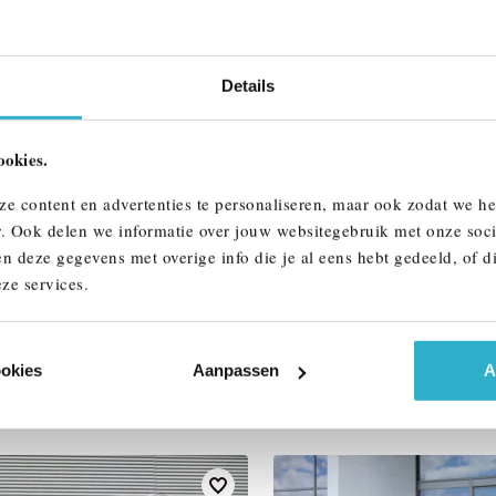
Interieur
Btw/Marge
Details
ALLE OPTIES 
ookies.
ze content en advertenties te personaliseren, maar ook zodat we h
r. Ook delen we informatie over jouw websitegebruik met onze soci
n deze gegevens met overige info die je al eens hebt gedeeld, of d
ze services.
AAR
ookies
Aanpassen
A