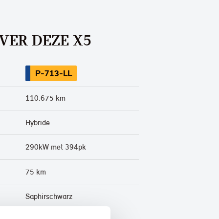
VER DEZE X5
P-713-LL
110.675 km
Hybride
290kW met 394pk
75 km
Saphirschwarz