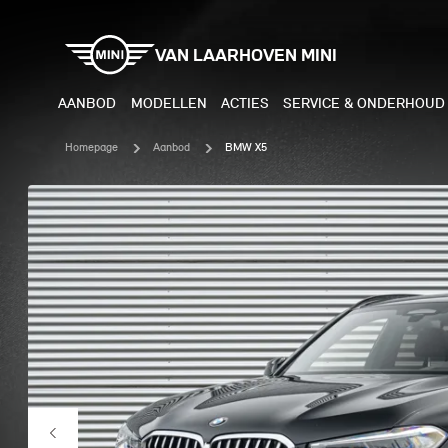
VAN LAARHOVEN MINI
AANBOD
MODELLEN
ACTIES
SERVICE & ONDERHOUD
Homepage
Aanbod
BMW X5
ELEKTRISCH
BENZI
MINI COOPER ELECTRIC
MINI
MINI ACEMAN ELECTRIC
MINI
MINI COUNTRYMAN ELECTRIC
MINI
JOHN COOPER WORKS
MIN
ELECTRIC
JOH