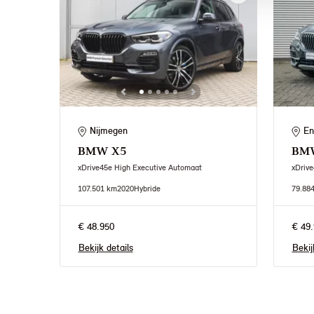
Nijmegen
En
BMW
X5
BM
xDrive45e High Executive Automaat
xDrive
107.501 km
2020
Hybride
79.88
€ 48.950
€ 49.
Bekijk details
Bekij