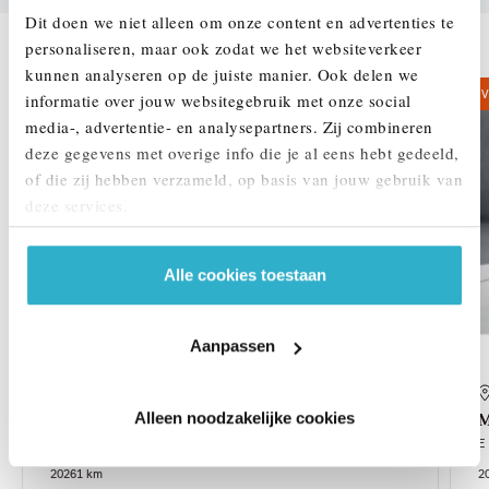
Dit doen we niet alleen om onze content en advertenties te
DEZE ZIJN VERGELIJKBAAR
personaliseren, maar ook zodat we het websiteverkeer
kunnen analyseren op de juiste manier. Ook delen we
V
informatie over jouw websitegebruik met onze social
media-, advertentie- en analysepartners. Zij combineren
deze gegevens met overige info die je al eens hebt gedeeld,
of die zij hebben verzameld, op basis van jouw gebruik van
deze services.
Alle cookies toestaan
Aanpassen
Venlo
Alleen noodzakelijke cookies
MINI
Aceman
M
E
E
2026
1 km
2